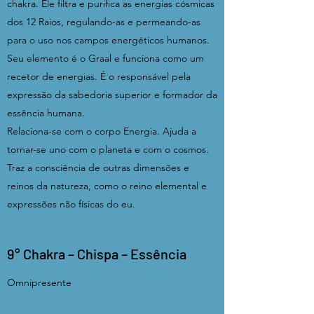
chakra. Ele filtra e purifica as energias cósmicas
dos 12 Raios, regulando-as e permeando-as
para o uso nos campos energéticos humanos.
Seu elemento é o Graal e funciona como um
recetor de energias. É o responsável pela
expressão da sabedoria superior e formador da
essência humana.
Relaciona-se com o corpo Energia. Ajuda a
tornar-se uno com o planeta e com o cosmos.
Traz a consciência de outras dimensões e
reinos da natureza, como o reino elemental e
expressões não físicas do eu.
9° Chakra – Chispa – Essência
Omnipresente