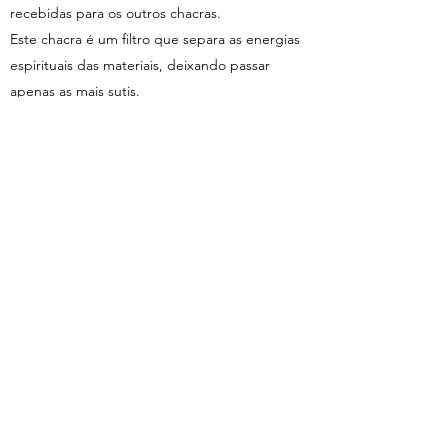
recebidas para os outros chacras.
Este chacra é um filtro que separa as energias
espirituais das materiais, deixando passar
apenas as mais sutis.
A ativação deste centro provoca a eliminação e
a desintoxicação de todos os bloqueios à
consecução do propósito de vida da pessoa.
Chakras Alfa e Ómega
Até recentemente, os chakras Alfa e Ómega
estiveram atrofiados no corpo humano. Mesmo
sendo centros energéticos, os chakras Alfa e
Ómega têm características e funções
totalmente diferentes dos outros chacras. Eles
são reguladores altamente sensíveis das ondas
elétricas, magnéticas e gravitacionais, e