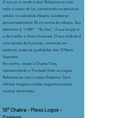
A sua cor é verde e azul. Relaciona-se com
todo o corpo de luz, penetrando na estrutura
celular, na subcélula Alegria. Localiza-se
aproximadamente 50 cm acima da cabeça. Seu
elemento é “I AM” - “Eu Sou”. A sua função é
a de irradiar o Amor Universal. O seu símbolo é
uma estrela de 6 pontas, contendo em
essência, todas as qualidades dos 12 Raios
Sagrados.
No centro, reside a Chama Trina,
representando a Trindade Solar ou Logos.
Relaciona-se com o corpo Essência. Gera
infinitas imagens criadas magneticamente
noutras dimensões.
10° Chakra – Plexo Logos –
Cosmos