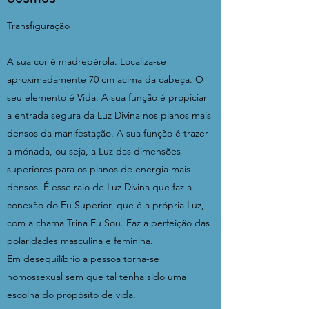
Transfiguração
A sua cor é madrepérola. Localiza-se
aproximadamente 70 cm acima da cabeça. O
seu elemento é Vida. A sua função é propiciar
a entrada segura da Luz Divina nos planos mais
densos da manifestação. A sua função é trazer
a mónada, ou seja, a Luz das dimensões
superiores para os planos de energia mais
densos. É esse raio de Luz Divina que faz a
conexão do Eu Superior, que é a própria Luz,
com a chama Trina Eu Sou. Faz a perfeição das
polaridades masculina e feminina.
Em desequilíbrio a pessoa torna-se
homossexual sem que tal tenha sido uma
escolha do propósito de vida.