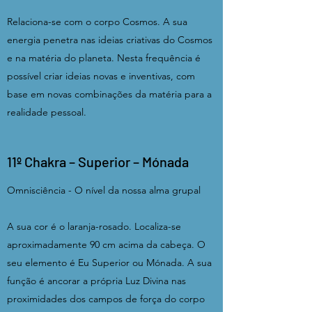
Relaciona-se com o corpo Cosmos. A sua
energia penetra nas ideias criativas do Cosmos
e na matéria do planeta. Nesta frequência é
possível criar ideias novas e inventivas, com
base em novas combinações da matéria para a
realidade pessoal.
11º Chakra – Superior – Mónada
Omnisciência - O nível da nossa alma grupal
A sua cor é o laranja-rosado. Localiza-se
aproximadamente 90 cm acima da cabeça. O
seu elemento é Eu Superior ou Mónada. A sua
função é ancorar a própria Luz Divina nas
proximidades dos campos de força do corpo