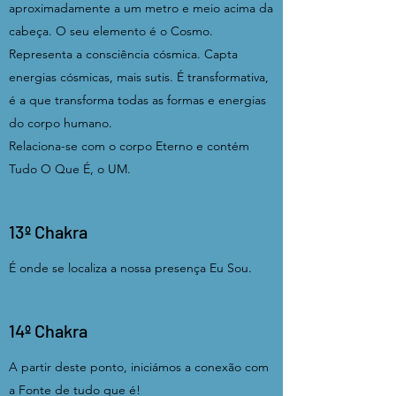
aproximadamente a um metro e meio acima da
cabeça. O seu elemento é o Cosmo.
Representa a consciência cósmica. Capta
energias cósmicas, mais sutis. É transformativa,
é a que transforma todas as formas e energias
do corpo humano.
Relaciona-se com o corpo Eterno e contém
Tudo O Que É, o UM.
13º Chakra
É onde se localiza a nossa presença Eu Sou.
14º Chakra
A partir deste ponto, iniciámos a conexão com
a Fonte de tudo que é!