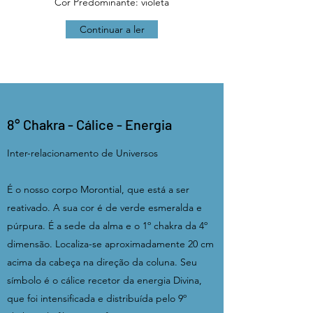
Cor Predominante: violeta
Continuar a ler
8° Chakra - Cálice - Energia
Inter-relacionamento de Universos
É o nosso corpo Morontial, que está a ser
reativado. A sua cor é de verde esmeralda e
púrpura. É a sede da alma e o 1º chakra da 4º
dimensão. Localiza-se aproximadamente 20 cm
acima da cabeça na direção da coluna. Seu
símbolo é o cálice recetor da energia Divina,
que foi intensificada e distribuída pelo 9º