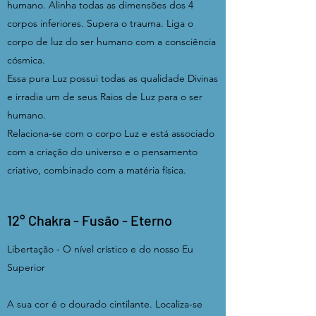
humano. Alinha todas as dimensões dos 4
corpos inferiores. Supera o trauma. Liga o
corpo de luz do ser humano com a consciência
cósmica.
Essa pura Luz possui todas as qualidade Divinas
e irradia um de seus Raios de Luz para o ser
humano.
Relaciona-se com o corpo Luz e está associado
com a criação do universo e o pensamento
criativo, combinado com a matéria física.
12° Chakra - Fusão - Eterno
Libertação - O nível crístico e do nosso Eu
Superior
A sua cor é o dourado cintilante. Localiza-se