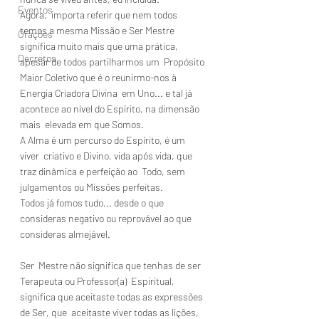
Eventos
Agora,  importa referir que nem todos 
temos a mesma Missão e Ser Mestre  
Orações
significa muito mais que uma prática, 
Decretos
apesar de todos partilharmos um  Propósito 
Maior Coletivo que é o reunirmo-nos à 
Energia Criadora Divina  em Uno... e tal já 
acontece ao nível do Espírito, na dimensão 
mais  elevada em que Somos. 
A Alma é um percurso do Espírito, é um 
viver  criativo e Divino, vida após vida, que 
traz dinâmica e perfeição ao  Todo, sem 
julgamentos ou Missões perfeitas.
Todos já fomos tudo... desde o que 
consideras negativo ou reprovável ao que 
consideras almejável.
Ser  Mestre não significa que tenhas de ser 
Terapeuta ou Professor(a)  Espiritual, 
significa que aceitaste todas as expressões 
de Ser, que  aceitaste viver todas as lições, 