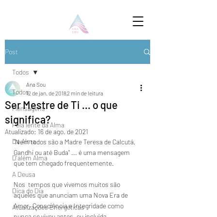
Post
Todos
Ana Sou
Todos
12 de jan. de 2018
2 min de leitura
Ser Mestre de Ti ... o que
Mensagens
significa?
Pela lente da Alma
Atualizado:
16 de ago. de 2021
Da Alma
"Nem todos são a Madre Teresa de Calcutá, 
Gandhi ou até Buda" ... é uma mensagem 
D'além Alma
que tem chegado frequentemente.
A Deusa
Nos  tempos que vivemos muitos são 
Dica do Dia
aqueles que anunciam uma Nova Era de  
Amor, Consciência e Integridade como 
Atualizações Energéticas
nunca se viveu antes, eu incluída. 