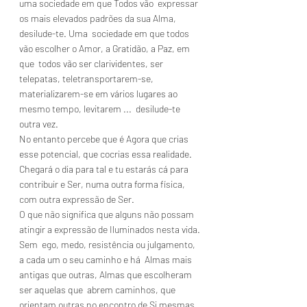
uma sociedade em que Todos vão  expressar 
os mais elevados padrões da sua Alma, 
desilude-te. Uma  sociedade em que todos 
vão escolher o Amor, a Gratidão, a Paz, em 
que  todos vão ser clarividentes, ser 
telepatas, teletransportarem-se,  
materializarem-se em vários lugares ao 
mesmo tempo, levitarem ...  desilude-te 
outra vez.
No entanto percebe que é Agora que crias 
esse potencial, que cocrias essa realidade.
Chegará o dia para tal e tu estarás cá para 
contribuir e Ser, numa outra forma física, 
com outra expressão de Ser.
O que não significa que alguns não possam 
atingir a expressão de Iluminados nesta vida.
Sem  ego, medo, resistência ou julgamento, 
a cada um o seu caminho e há  Almas mais 
antigas que outras, Almas que escolheram 
ser aquelas que  abrem caminhos, que 
orientam outras no encontro de Si mesmas.