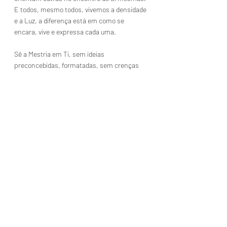
E todos, mesmo todos, vivemos a densidade 
e a Luz, a diferença está em como se 
encara, vive e expressa cada uma.
Sê a Mestria em Ti, sem ideias 
preconcebidas, formatadas, sem crenças 
enraizadas e pensamentos limitadores.
Em Amor, exerce-Te e Ama-Te e irradiarás a 
Luz Maior, a Tua!
Em Espírito, Alma, Amor, Gratidão, Luz e 
Paz, Somos!
Ana Sou
Da Alma