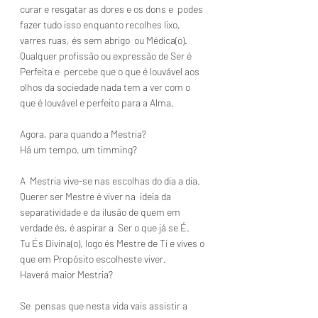
curar e resgatar as dores e os dons e  podes 
fazer tudo isso enquanto recolhes lixo, 
varres ruas, és sem abrigo  ou Médica(o). 
Qualquer profissão ou expressão de Ser é 
Perfeita e  percebe que o que é louvável aos 
olhos da sociedade nada tem a ver com o  
que é louvável e perfeito para a Alma.  
Agora, para quando a Mestria? 
Há um tempo, um timming?
A  Mestria vive-se nas escolhas do dia a dia. 
Querer ser Mestre é viver na  ideia da 
separatividade e da ilusão de quem em 
verdade és, é aspirar a  Ser o que já se É.
Tu És Divina(o), logo és Mestre de Ti e vives o 
que em Propósito escolheste viver.
Haverá maior Mestria?
Se  pensas que nesta vida vais assistir a 