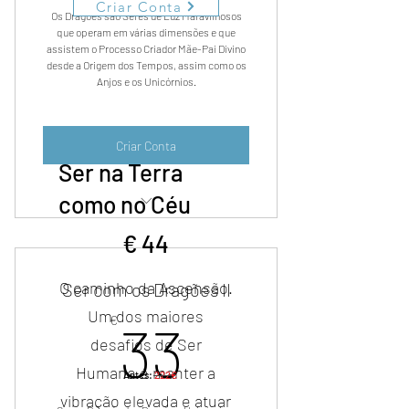
Criar Conta
Os Dragões são Seres de Luz Maravilhosos
que operam em várias dimensões e que
assistem o Processo Criador Mãe-Pai Divino
desde a Origem dos Tempos, assim como os
Anjos e os Unicórnios.
Criar Conta
Ser na Terra
como no Céu
44 €
11 aulas em áudio de profunda
€
44
conexão.
O caminho da Ascensão.
Ser com os Dragões II
Um dos maiores
33€
€
33
desafios de Ser
Humano é manter a
Antes:
222€
vibração elevada e atuar