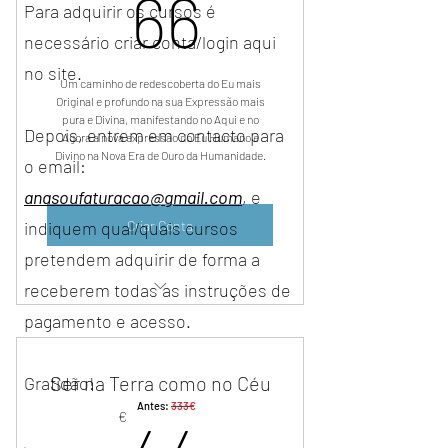
66€
66
Para adquirir os cursos é
necessário criar conta/login aqui
no site.
Um caminho de redescoberta do Eu mais
Original e profundo na sua Expressão mais
pura e Divina, manifestando no Aqui e no
Depois, entrem em contacto para
Agora a nova expressão do Eu Humano e
Divino na Nova Era de Ouro da Humanidade.
o email:
anasoufaturacao@gmail.com
, e
Criar Conta
indiquem qual/quais cursos
pretendem adquirir de forma a
receberem todas as instruções de
16 aulas em áudio de profunda
pagamento e acesso.
conexão.
Ser na Terra como no Céu
Gratidão!
Antes:
333€
44€
€