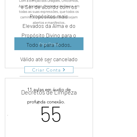
Com a Benção dos Dragões, Unicórnios,
e Ser de acordo com os
Anjos, Arcanjos, Mestres e da Deusa, em
todas as suas expressões, que todos os
Propósitos mais
caminhos mais elevados de Ser sejam
abertos e manifestos.
Elevados da Alma e do
Propósito Divino para o
Criar Conta
Todo e para Todos.
Válido até ser cancelado
Criar Conta
11 aulas em áudio de profunda
conexão.
11 aulas em áudio de
Decretos de Limpeza
55€
profunda conexão.
€
55