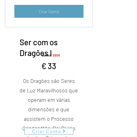
Criar Conta
Ser com os
Dragões I
Antes:
222€
33 €
€
33
Os Dragões são Seres
de Luz Maravilhosos que
operam em várias
dimensões e que
assistem o Processo
Criador Mãe-Pai Divino
Criar Conta