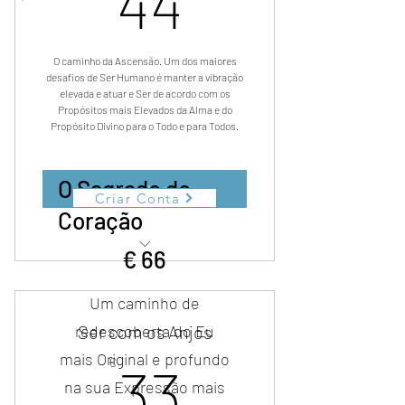
44
O caminho da Ascensão. Um dos maiores
desafios de Ser Humano é manter a vibração
elevada e atuar e Ser de acordo com os
Propósitos mais Elevados da Alma e do
Propósito Divino para o Todo e para Todos.
O Sagrado do
Criar Conta
Criar Conta
Coração
66 €
€
66
11 aulas em áudio de profunda
conexão.
Um caminho de
redescoberta do Eu
Ser com os Anjos
mais Original e profundo
33€
€
33
na sua Expressão mais