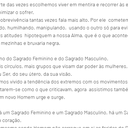
rte das vezes escolhemos viver em mentira e recorrer às e
imizar o sofrer.
sobrevivência tantas vezes fala mais alto. Por ele  comet
do, humilhando, manipulando,  usando o outro só para evi
s atitudes  hipotequem a nossa Alma, que é o que acont
, mezinhas e bruxaria negra.
orno do Sagrado Feminino e do Sagrado Masculino. 
s círculos, mais grupos que visam dar poder às mulheres, 
Ser, do seu útero, da sua visão. 
rmos vivido a tendência dos extremos com os movimentos 
rtarem-se como o que criticavam, agora  assistimos tamb
um novo Homem urge e surge.
há um Sagrado Feminino e um Sagrado Masculino, há um S
o coração.
mesmo sendo Homem não carregue em si as feridas do Se