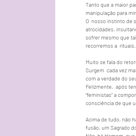
Tanto que a maior pa
manipulação para min
O  nosso instinto de 
atrocidades, insultan
sofrer mesmo que tai
recorremos a  rituais
Muito se fala do ret
Surgem  cada vez mai
com a verdade do seu 
Felizmente,  após te
“feministas” a compo
consciência de que 
Acima de tudo, não 
fusão, um Sagrado d
Não  há Homem, que 