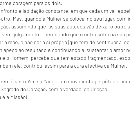
orme coragem para os dois. 
nfronto e lapidação constante, em que cada um vai  espel
tro. Mas, quando a Mulher se coloca  no seu lugar, com i
ção, assumindo que  as suas atitudes vão deixar o outro 
 sem  julgamento… permitindo que o outro sofra na sua p
 a mão, a não ser a si própria (que tem de continuar a  edi
m apego ao resultado e continuando a  sustentar o amor no
ia e o Homem  percebe que tem estado fragmentado, esco
ambém ele, contribui assim para a cura efectiva da Mulher.
mem é ser o Yin e o Yang… um movimento perpétuo e  indi
Sagrado do Coração, com a verdade  da Criação.
a é a Missão!