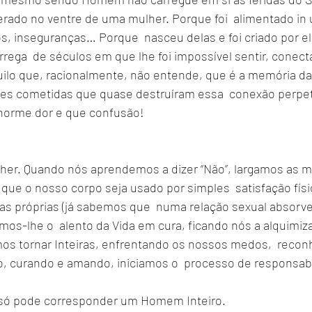
rado no ventre de uma mulher. Porque foi  alimentado in 
 inseguranças… Porque  nasceu delas e foi criado por ela
rrega  de séculos em que lhe foi impossível sentir, conect
quilo que, racionalmente, não entende, que é a memória da
ões cometidas que quase destruíram essa  conexão perpet
norme dor e que confusão! 
er. Quando nós aprendemos a dizer “Não”, largamos as má
que o nosso corpo seja usado por simples  satisfação físi
s próprias (já sabemos que  numa relação sexual absorv
s-lhe o  alento da Vida em cura, ficando nós a alquimizar
os tornar Inteiras, enfrentando os nossos medos,  recon
, curando e amando, iniciamos o  processo de responsabil
a só pode corresponder um Homem Inteiro.