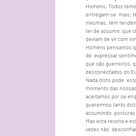
Homens. Todos temos 
entregam-se  mais, t
mesmas, têm tendênci
ter de assumir, que c
deviam de vir com liv
Homens pensamos que 
de  expressar sentim
que são guerreiros, q
desconectados do Eu
Nada disto pode  est
momento das nossas v
aceitamos por se enq
querermos tanto dista
assumindo  posturas 
Mas esta revolta e es
vezes não  desconfia