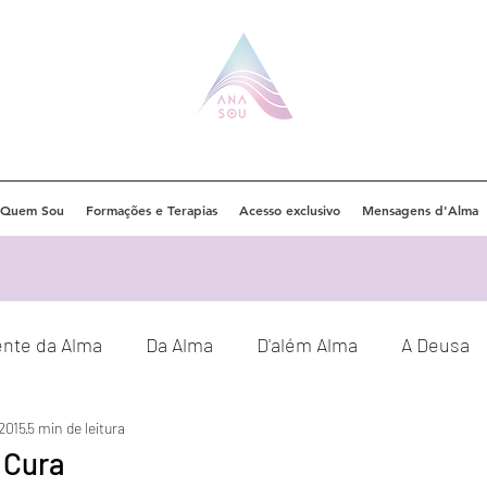
Quem Sou
Formações e Terapias
Acesso exclusivo
Mensagens d'Alma
ente da Alma
Da Alma
D'além Alma
A Deusa
 2015
5 min de leitura
Eventos
Orações
Decretos
 Cura