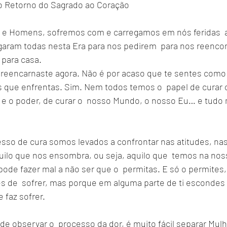
o Retorno do Sagrado ao Coração
 e Homens, sofremos com e carregamos em nós feridas  a
garam todas nesta Era para nos pedirem  para nos reencon
 para casa.
 reencarnaste agora. Não é por acaso que te sentes como 
s que enfrentas. Sim. Nem todos temos o  papel de curar
 e o poder, de curar o  nosso Mundo, o nosso Eu… e tudo m
sso de cura somos levados a confrontar nas atitudes, nas 
uilo que nos ensombra, ou seja, aquilo que  temos na noss
ode fazer mal a não ser que o  permitas. E só o permites,
s de  sofrer, mas porque em alguma parte de ti escondes 
e faz sofrer.
e observar o  processo da dor, é muito fácil separar Mulh