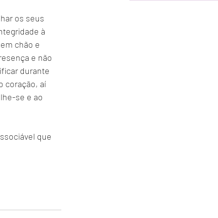
har os seus 
ntegridade à 
sem chão e 
resença e não 
ficar durante 
 coração, aí 
lhe-se e ao 
ssociável que 