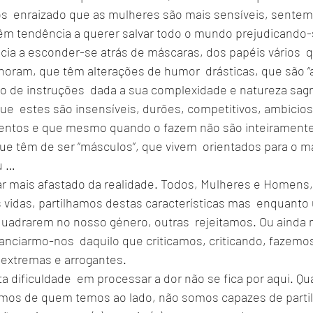
 enraizado que as mulheres são mais sensíveis, sentem
êm tendência a querer salvar todo o mundo prejudicando-se
a a esconder-se atrás de máscaras, dos papéis vários  q
horam, que têm alterações de humor  drásticas, que são “a
ro de instruções  dada a sua complexidade e natureza sagr
 estes são insensíveis, durões, competitivos, ambicios
entos e que mesmo quando o fazem não são inteiramente 
ue têm de ser “másculos”, que vivem  orientados para o ma
 … 
ar mais afastado da realidade. Todos, Mulheres e Homens,
idas, partilhamos destas características mas  enquanto
uadrarem no nosso género, outras  rejeitamos. Ou ainda m
nciarmo-nos  daquilo que criticamos, criticando, fazemos
extremas e arrogantes.
ta dificuldade  em processar a dor não se fica por aqui. Q
mos de quem temos ao lado, não somos capazes de partilh