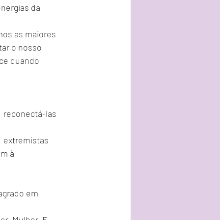
nergias da 
emos as maiores 
tar o nosso 
ece quando 
 reconectá-las 
 extremistas 
ém à 
agrado em 
r  Mulher. E 