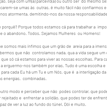
ção, seja com um(a) parceiro(a) ou outro ser  do mesmo sex
icarem-se umas às  outras, é muito fácil não confiarmos e
e nos atormenta, demitindo-nos da nossa responsabilidade
e porquê? Porque todos estamos cá para trabalhar a  impot
 e o abandono. Todos. Sejamos Mulheres  ou Homens!
 somos mais ínfimos que um grão de  areia para a imens
bermos que não  controlamos nada, qua a vida segue um 
e  que só cá estamos para viver as nossas escolhas. Para c
a erguermo-nos também por elas. Tudo é uma escolha e  s
para cada Eu há um Tu e um Nós, que é  a interligação da 
s energias,  combinadas. 
utro modo e perceber que não  podes controlar, que pode
 rejeitado e  enfrentar a solidão, que podes ter de enfrent
az de ver a luz ao fundo do túnel. Dói e muito. 