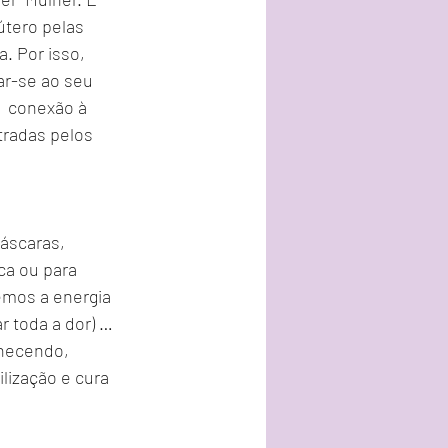
útero pelas 
. Por isso, 
ar-se ao seu 
  conexão à 
radas pelos 
scaras,  
ca ou para 
emos a energia 
 toda a dor) … 
hecendo, 
ização e cura 