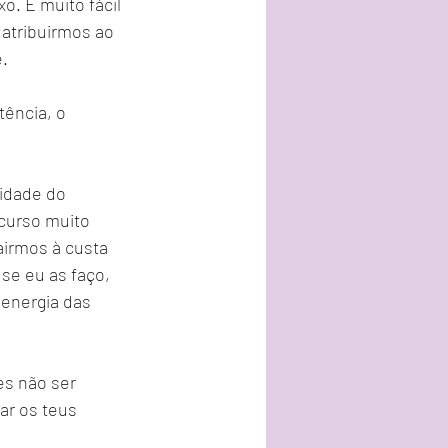
o. É muito fácil 
 atribuirmos ao 
.
ência, o 
idade do 
curso muito 
airmos à custa  
e eu as faço, 
energia das 
s não ser 
ar os teus 