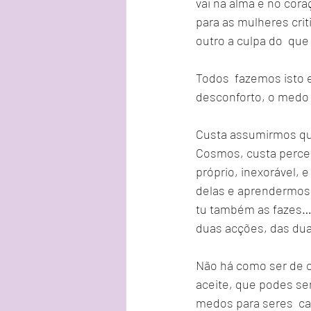
vai na alma e no cora
para as mulheres crit
outro a culpa do  qu
Todos  fazemos isto 
desconforto, o medo
Custa assumirmos que
Cosmos, custa perce
próprio, inexorável, 
delas e aprendermos 
tu também as fazes… 
duas acções, das dua
Não há como ser de o
aceite, que podes ser
medos para seres  cap