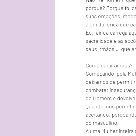
porquê? Porque foi ge
suas emoções, medos,
além da ferida que ca
Eu,  ainda carrega a
sacralidade e as acç
seus irmãos … que e
Como curar ambos?
Começando  pela Mulh
deixamos de permitir 
combater insegurança
do Homem e devolvemo
Quando  nos permitim
aceitando, perdoando
do masculino.
A uma Mulher inteir