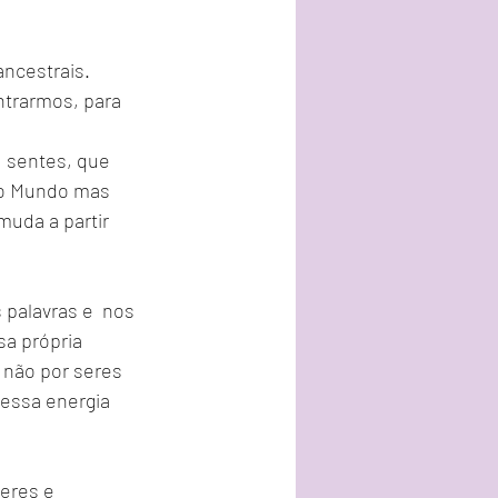
ncestrais. 
trarmos, para 
 sentes, que 
 o Mundo mas 
uda a partir 
palavras e  nos 
a própria 
 não por seres 
essa energia 
eres e 