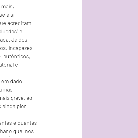
 mais, 
 a si  
ue acreditam 
luadas” e 
ada. Já dos 
os, incapazes 
 autênticos, 
terial e 
 em dado  
 umas 
ais grave, ao 
 ainda pior 
uantas e quantas 
ar o que  nos 