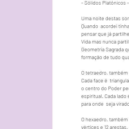
- Sólidos Platónicos -
Uma noite destas son
Quando  acordei tinh
pensar que já partilh
Vida mas nunca partil
Geometria Sagrada que
formação de tudo qua
O tetraedro, também n
Cada face é  triangul
o centro do Poder pess
espiritual. Cada lado
para onde  seja virad
O hexaedro, também n
vértices e 12 arestas