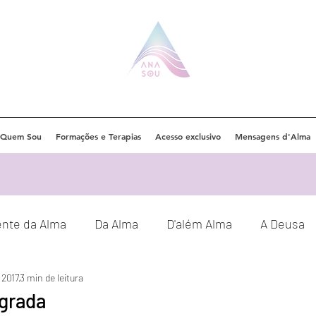
Quem Sou
Formações e Terapias
Acesso exclusivo
Mensagens d'Alma
ente da Alma
Da Alma
D'além Alma
A Deusa
 2017
3 min de leitura
Eventos
Orações
Decretos
grada