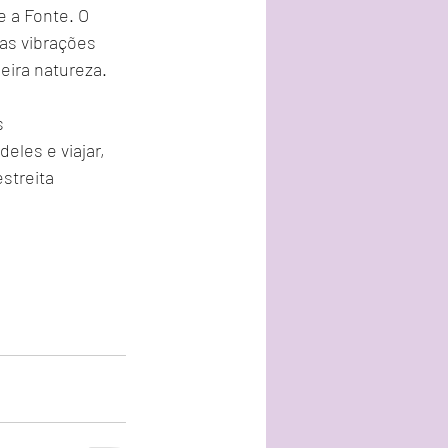
e a Fonte. O 
as vibrações  
eira natureza.
s 
les e viajar, 
streita 