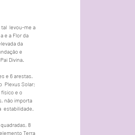
al  levou-me a 
 e a Flor da 
elevada da 
undação e  
Pai Divina.
s e 6 arestas. 
  Plexus Solar; 
físico e o 
s, não importa 
  estabilidade.
quadradas, 8 
 elemento Terra 