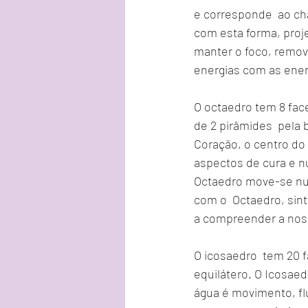
e corresponde  ao cha
com esta forma, proje
manter o foco, remove
energias com as energ
O octaedro tem 8 face
de 2 pirâmides  pela 
Coração, o centro do
aspectos de cura e n
Octaedro move-se num
com o  Octaedro, sin
a compreender a noss
O icosaedro  tem 20 f
equilátero. O Icosae
água é movimento, fl