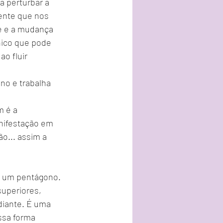
 perturbar a  
ente que nos 
de e a mudança 
nico que pode  
o fluir 
no e trabalha 
 é a 
anifestação em 
o... assim a 
e um pentágono. 
superiores, 
diante. É uma 
ssa forma 