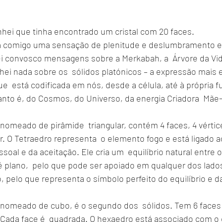
hei que tinha encontrado um cristal com 20 faces. 
a comigo uma sensação de plenitude e deslumbramento e t
ei convosco mensagens sobre a Merkabah, a  Árvore da Vida
hei nada sobre os  sólidos platónicos – a expressão mais 
  está codificada em nós, desde a célula, até à própria f
nto é, do Cosmos, do Universo, da energia Criadora  Mãe-
omeado de pirâmide  triangular, contém 4 faces, 4 vértice
ar. O Tetraedro representa  o elemento fogo e está ligado ao
oal e da aceitação. Ele cria um  equilíbrio natural entre o 
 é plano,  pelo que pode ser apoiado em qualquer dos lado
o, pelo que representa o símbolo perfeito do equilíbrio e da
omeado de cubo, é o segundo dos  sólidos. Tem 6 faces 
. Cada face é  quadrada. O hexaedro está associado com o