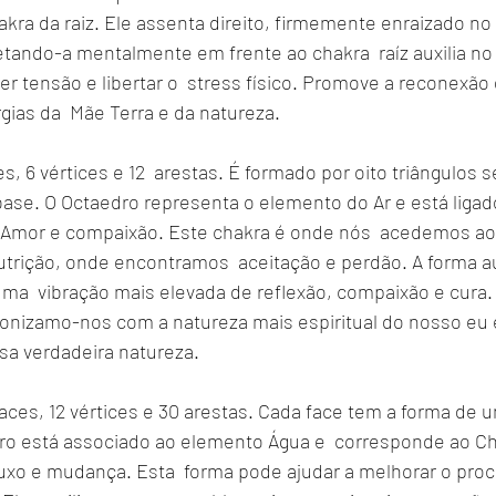
kra da raiz. Ele assenta direito, firmemente enraizado no l
tando-a mentalmente em frente ao chakra  raíz auxilia no 
r tensão e libertar o  stress físico. Promove a reconexão 
ias da  Mãe Terra e da natureza. 
s, 6 vértices e 12  arestas. É formado por oito triângulos 
base. O Octaedro representa o elemento do Ar e está ligad
 Amor e compaixão. Este chakra é onde nós  acedemos ao
utrição, onde encontramos  aceitação e perdão. A forma au
a  vibração mais elevada de reflexão, compaixão e cura.
tonizamo-nos com a natureza mais espiritual do nosso e
a verdadeira natureza.
aces, 12 vértices e 30 arestas. Cada face tem a forma de um
dro está associado ao elemento Água e  corresponde ao Ch
uxo e mudança. Esta  forma pode ajudar a melhorar o pro