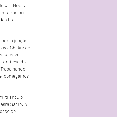
ocal.  Meditar 
enraizar, no 
das tuas 
sendo a junção 
o ao  Chakra do 
s nossos 
toreflexa do 
 Trabalhando 
u e  começamos 
  triângulo 
akra Sacro. A 
cesso de 