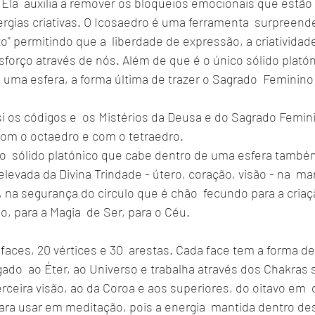
Ela  auxilia a remover os bloqueios emocionais que estão a
rgias criativas. O Icosaedro é uma ferramenta  surpreend
uxo" permitindo que a  liberdade de expressão, a criativida
sforço através de nós. Além de que é o único sólido plató
e uma esfera, a forma última de trazer o Sagrado  Feminino a
i os códigos e  os Mistérios da Deusa e do Sagrado Femini
com o octaedro e com o tetraedro.
o  sólido platónico que cabe dentro de uma esfera também
levada da Divina Trindade - útero, coração, visão - na  m
na segurança do circulo que é chão  fecundo para a criaçã
o, para a Magia  de Ser, para o Céu.
faces, 20 vértices e 30  arestas. Cada face tem a forma d
ado  ao Éter, ao Universo e trabalha através dos Chakras 
rceira visão, ao da Coroa e aos superiores, do oitavo em  
para usar em meditação, pois a energia  mantida dentro de