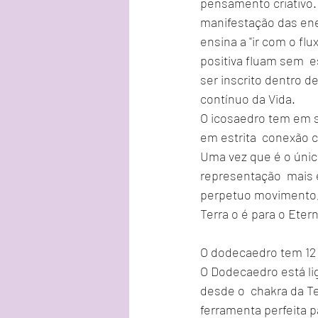
pensamento criativo. 
manifestação das ene
ensina a "ir com o fl
positiva fluam sem  e
ser inscrito dentro d
contínuo da Vida.
O icosaedro tem em s
em estrita  conexão 
Uma vez que é o únic
representação  mais e
perpetuo movimento, 
Terra o é para o Etern
O dodecaedro tem 12 
O Dodecaedro está lig
desde o  chakra da Te
ferramenta perfeita 