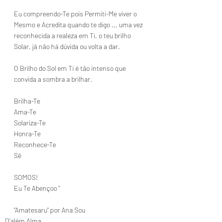
Eu compreendo-Te pois Permiti-Me viver o 
Mesmo e Acredita quando te digo ... uma vez 
reconhecida a realeza em Ti, o teu brilho 
Solar, já não há dúvida ou volta a dar.
O Brilho do Sol em Ti é tão intenso que 
convida a sombra a brilhar.
Brilha-Te
Ama-Te
Solariza-Te
Honra-Te
Reconhece-Te
Sê
SOMOS!
Eu Te Abençoo "
"Amatesaru" por Ana Sou
D'além Alma