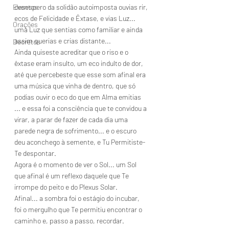
Eventos
desespero da solidão autoimposta ouvias rir, 
ecos de Felicidade e Êxtase, e vias Luz... 
Orações
uma Luz que sentias como familiar e ainda 
assim querias e crias distante...
Decretos
Ainda quiseste acreditar que o riso e o 
êxtase eram insulto, um eco indulto de dor, 
até que percebeste que esse som afinal era 
uma música que vinha de dentro, que só 
podias ouvir o eco do que em Alma emitias 
... e essa foi a consciência que te convidou a 
virar, a parar de fazer de cada dia uma 
parede negra de sofrimento... e o escuro 
deu aconchego à semente, e Tu Permitiste-
Te despontar.
Agora é o momento de ver o Sol... um Sol 
que afinal é um reflexo daquele que Te 
irrompe do peito e do Plexus Solar.
Afinal... a sombra foi o estágio do incubar, 
foi o mergulho que Te permitiu encontrar o 
caminho e, passo a passo, recordar.