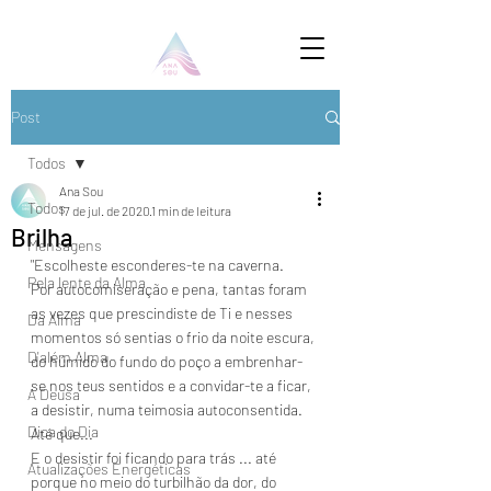
Post
Todos
Ana Sou
Todos
17 de jul. de 2020
1 min de leitura
Brilha
Mensagens
"Escolheste esconderes-te na caverna.
Pela lente da Alma
Por autocomiseração e pena, tantas foram 
as vezes que prescindiste de Ti e nesses 
Da Alma
momentos só sentias o frio da noite escura, 
D'além Alma
do húmido do fundo do poço a embrenhar-
se nos teus sentidos e a convidar-te a ficar, 
A Deusa
a desistir, numa teimosia autoconsentida. 
Dica do Dia
Até que...
E o desistir foi ficando para trás ... até 
Atualizações Energéticas
porque no meio do turbilhão da dor, do 