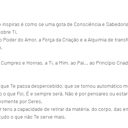
1
 inspiras é como se uma gota de Consciência e Sabedoria
obre Ti.
 Poder do Amor, a Força da Criação e a Alquimia de trans
o.
umpres e Honras, a Ti, a Mim, ao Pai... ao Princípio Cria
 que Te passa despercebido, que se tornou automático mo
o o que Foi, É e sempre será. Não é por pensares ou estar
lesmente por Seres.
r tens a capacidade de retirar da matéria, do corpo, das 
tudo o que não Te serve mais.