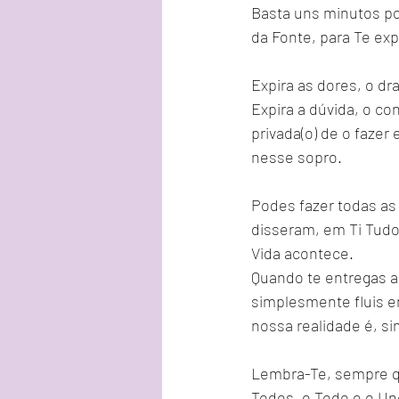
Basta uns minutos po
da Fonte, para Te exp
Expira as dores, o dr
Expira a dúvida, o co
privada(o) de o fazer
nesse sopro.
Podes fazer todas as
disseram, em Ti Tudo
Vida acontece.
Quando te entregas a
simplesmente fluis em
nossa realidade é, 
Lembra-Te, sempre q
Todos, o Todo e o Un