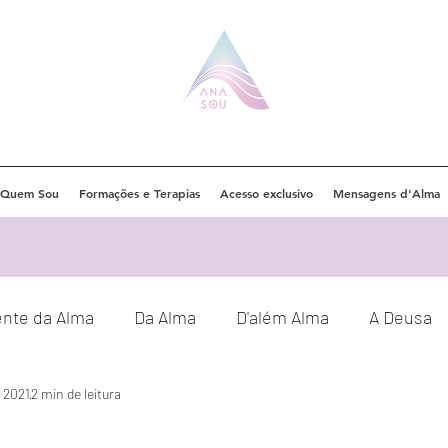
Quem Sou
Formações e Terapias
Acesso exclusivo
Mensagens d'Alma
ente da Alma
Da Alma
D'além Alma
A Deusa
e 2021
2 min de leitura
Eventos
Orações
Decretos