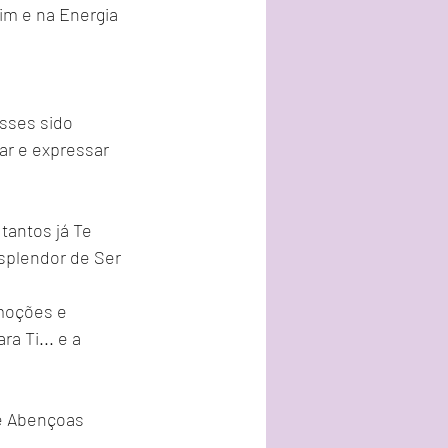
im e na Energia 
esses sido 
ar e expressar 
tantos já Te 
splendor de Ser 
moções e 
a Ti... e a 
e Abençoas 