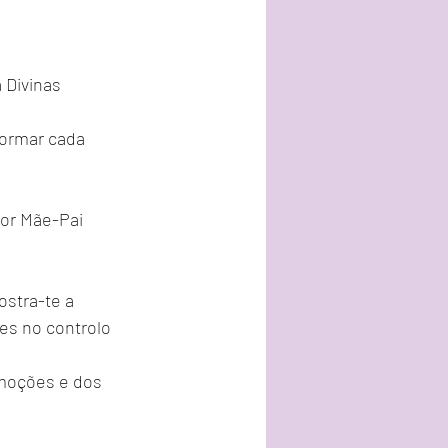
 Divinas 
formar cada 
dor Mãe-Pai 
stra-te a 
es no controlo 
emoções e dos 