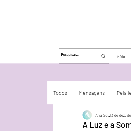
Início
Todos
Mensagens
Pela l
Ana Sou
13 de dez. d
Atualizações Energéticas
A Luz e a So