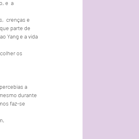
 e  a 
,  crenças e 
 que parte de 
ao Yang e a vida 
colher os  
percebias a 
, mesmo durante 
smos faz-se 
m. 