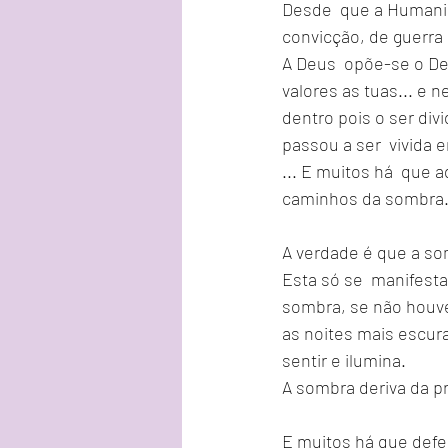
Desde  que a Humanid
convicção, de guerra
A Deus  opõe-se o De
valores as tuas... e 
dentro pois o ser div
passou a ser  vivida 
... E muitos há  que
caminhos da sombra...
A verdade é que a so
Esta só se  manifesta
sombra, se não houve
as noites mais escura
sentir e ilumina.
A sombra deriva da pr
E muitos há que defe