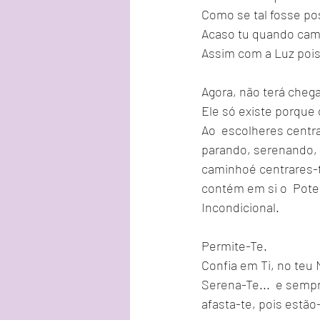
Como se tal fosse pos
Acaso tu quando cami
Assim com a Luz pois
Agora, não terá cheg
Ele só existe porque
Ao  escolheres centra
parando, serenando, e
caminhoé centrares-t
contém em si o  Poten
Incondicional.
Permite-Te.
Confia em Ti, no teu 
Serena-Te...  e sempr
afasta-te, pois estão