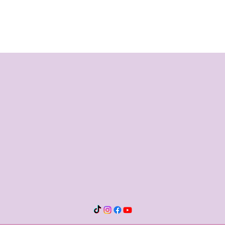
Existi
Vou-Te contar um Segredo ...