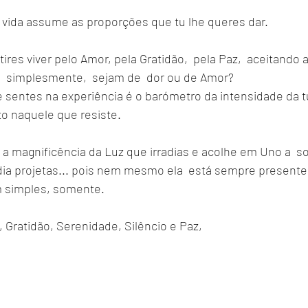
 vida assume as proporções que tu lhe queres dar. 
ires viver pelo Amor, pela Gratidão,  pela Paz,  aceitando 
 simplesmente,  sejam de  dor ou de Amor?
 sentes na experiência é o barómetro da intensidade da tu
to naquele que resiste.
 a magnificência da Luz que irradias e acolhe em Uno a  s
dia projetas... pois nem mesmo ela  está sempre present
m simples, somente.  
Gratidão, Serenidade, Silêncio e Paz,