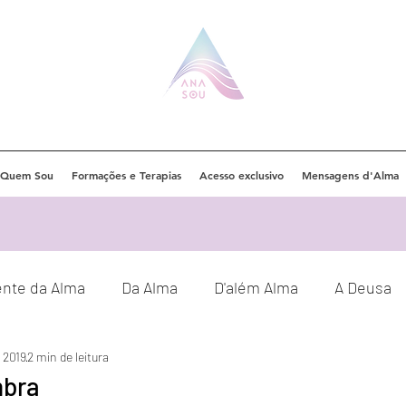
Quem Sou
Formações e Terapias
Acesso exclusivo
Mensagens d'Alma
ente da Alma
Da Alma
D'além Alma
A Deusa
e 2019
2 min de leitura
Eventos
Orações
Decretos
mbra