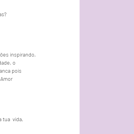
as?
ões inspirando, 
dade, o 
anca pois 
 Amor  
tua  vida, 