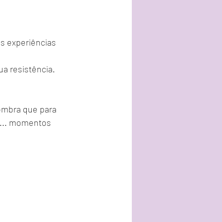
as experiências 
a resistência. 
ombra que para 
e... momentos 