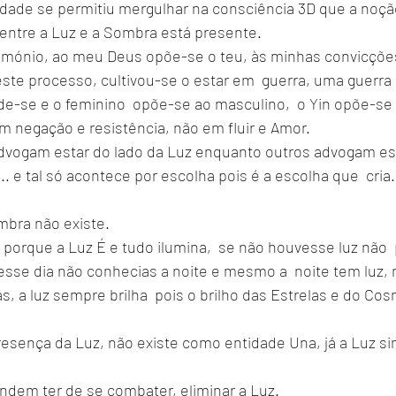
ade se permitiu mergulhar na consciência 3D que a noção,
 entre a Luz e a Sombra está presente.
mónio, ao meu Deus opõe-se o teu, às minhas convicções
neste processo, cultivou-se o estar em  guerra, uma guerra
ide-se e o feminino  opõe-se ao masculino,  o Yin opõe-se 
em negação e resistência, não em fluir e Amor.
 advogam estar do lado da Luz enquanto outros advogam es
 e tal só acontece por escolha pois é a escolha que  cria.
mbra não existe.
 porque a Luz É e tudo ilumina,  se não houvesse luz não  
sse dia não conhecias a noite e mesmo a  noite tem luz
s, a luz sempre brilha  pois o brilho das Estrelas e do Co
esença da Luz, não existe como entidade Una, já a Luz si
ndem ter de se combater, eliminar a Luz. 