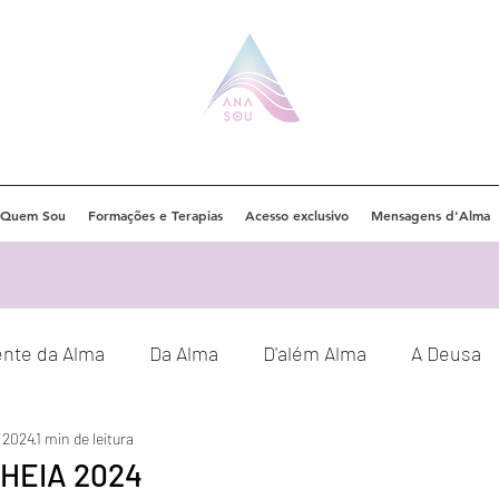
Quem Sou
Formações e Terapias
Acesso exclusivo
Mensagens d'Alma
ente da Alma
Da Alma
D'além Alma
A Deusa
e 2024
1 min de leitura
Eventos
Orações
Decretos
HEIA 2024