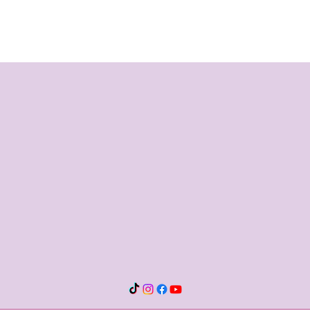
ATIVAÇÃO PLANETÁRIA E
EM T
MULTIUNIVERSAL CRÍSTICA
TEM 
OCTODIMENSIONAL - DÉCIMA
CIRURGIA ESPIRITUAL
CRÍSTICA