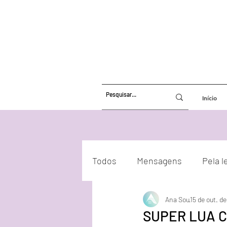
Início
Todos
Mensagens
Pela l
Ana Sou
15 de out. d
Atualizações Energéticas
SUPER LUA C