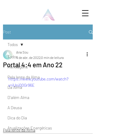
Post
Todos
Ana Sou
Todos
4 de abr. de 2022
0 min de leitura
Portal 4:4 em Ano 22
Mensagens
Pela lente da Alma
https://www.youtube.com/watch?
v=iUni00Gr96E
Da Alma
D'além Alma
A Deusa
Dica do Dia
Atualizações Energéticas
Pela lente da Alma