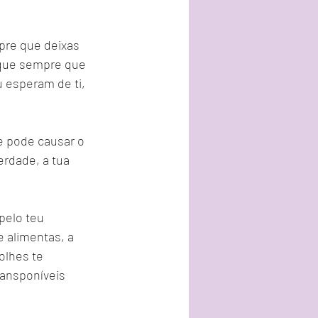
pre que deixas 
 que sempre que 
 esperam de ti, 
e pode causar o 
erdade, a tua 
pelo teu 
e alimentas, a 
olhes te 
ansponíveis 