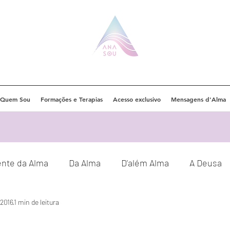
Quem Sou
Formações e Terapias
Acesso exclusivo
Mensagens d'Alma
ente da Alma
Da Alma
D'além Alma
A Deusa
 2016
1 min de leitura
Eventos
Orações
Decretos