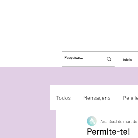
Início
Todos
Mensagens
Pela l
Ana Sou
1 de mar. de
Atualizações Energéticas
Permite-te!