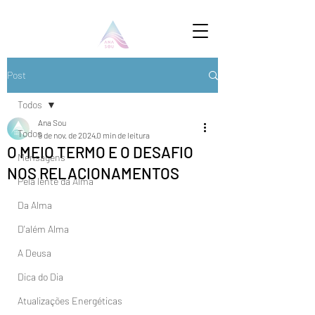
Post
Todos
Ana Sou
Todos
9 de nov. de 2024
0 min de leitura
O MEIO TERMO E O DESAFIO
Mensagens
NOS RELACIONAMENTOS
Pela lente da Alma
Da Alma
D'além Alma
A Deusa
Dica do Dia
Atualizações Energéticas