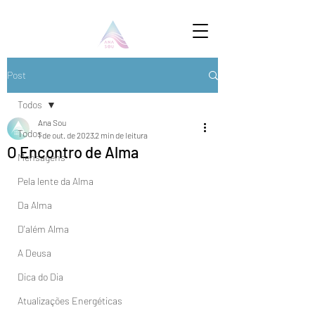
Post
Todos
Ana Sou
Todos
1 de out. de 2023
2 min de leitura
O Encontro de Alma
Mensagens
Pela lente da Alma
Da Alma
D'além Alma
A Deusa
Dica do Dia
Atualizações Energéticas