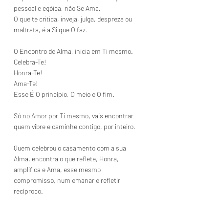
pessoal e egóica, não Se Ama.
O que te critica, inveja, julga, despreza ou 
maltrata, é a Si que O faz.
O Encontro de Alma, inicia em Ti mesmo.
Celebra-Te!
Honra-Te!
Ama-Te!
Esse É O princípio, O meio e O fim.
Só no Amor por Ti mesmo, vais encontrar 
quem vibre e caminhe contigo, por inteiro.
Quem celebrou o casamento com a sua 
Alma, encontra o que reflete, Honra, 
amplifica e Ama, esse mesmo 
compromisso, num emanar e refletir 
recíproco.
Pela Graça Divina, Todas as BÊNÇÃOS