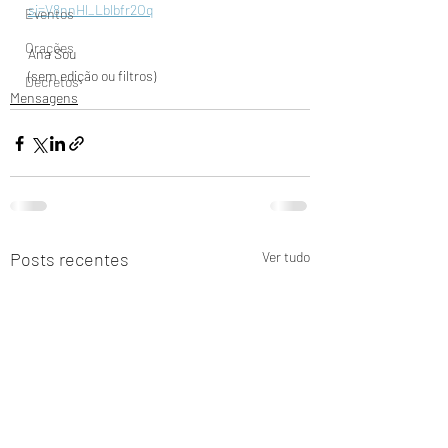
si=V8nnHl_Lblbfr2Oq
Eventos
Orações
Ana Sou
(sem edição ou filtros)
Decretos
Mensagens
Posts recentes
Ver tudo