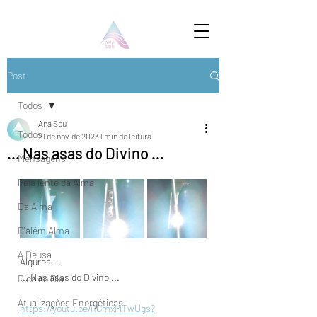
Post
Todos
Ana Sou
Todos
21 de nov. de 2023
1 min de leitura
... Nas asas do Divino ...
Mensagens
Pela lente da Alma
Da Alma
D'além Alma
A Deusa
Algures ...
... Nas asas do Divino ...
Dica do Dia
Atualizações Energéticas
https://youtu.be/i1GmxMTwUgs?