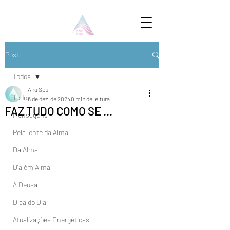
Post
Todos
Ana Sou
Todos
6 de dez. de 2024
0 min de leitura
FAZ TUDO COMO SE ...
Mensagens
Pela lente da Alma
Da Alma
D'além Alma
A Deusa
Dica do Dia
Atualizações Energéticas