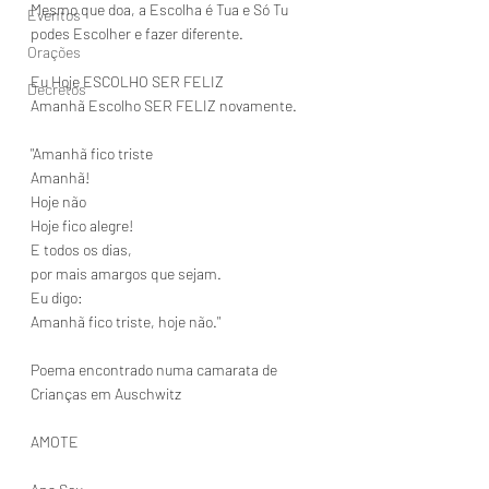
Mesmo que doa, a Escolha é Tua e Só Tu 
Eventos
podes Escolher e fazer diferente.
Orações
Eu Hoje ESCOLHO SER FELIZ
Decretos
Amanhã Escolho SER FELIZ novamente.
"Amanhã fico triste
Amanhã!
Hoje não
Hoje fico alegre!
E todos os dias,
por mais amargos que sejam.
Eu digo:
Amanhã fico triste, hoje não."
Poema encontrado numa camarata de 
Crianças em Auschwitz
AMOTE