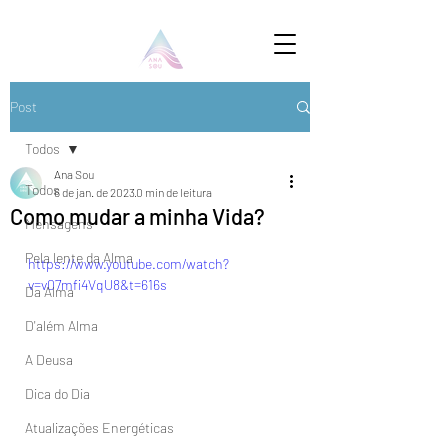
Post
Todos
Ana Sou
Todos
6 de jan. de 2023
0 min de leitura
Como mudar a minha Vida?
Mensagens
Pela lente da Alma
https://www.youtube.com/watch?
v=v07mfi4VqU8&t=616s
Da Alma
D'além Alma
A Deusa
Dica do Dia
Atualizações Energéticas