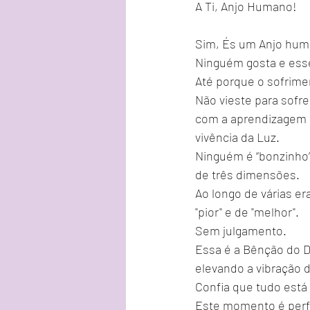
A Ti, Anjo Humano!
Sim, És um Anjo huma
Ninguém gosta e esse
Até porque o sofrimen
Não vieste para sofrer
com a aprendizagem d
vivência da Luz.
Ninguém é “bonzinho”
de três dimensões.
Ao longo de várias er
"pior" e de "melhor".
Sem julgamento.
Essa é a Bênção do Di
elevando a vibração
Confia que tudo está
Este momento é perfei