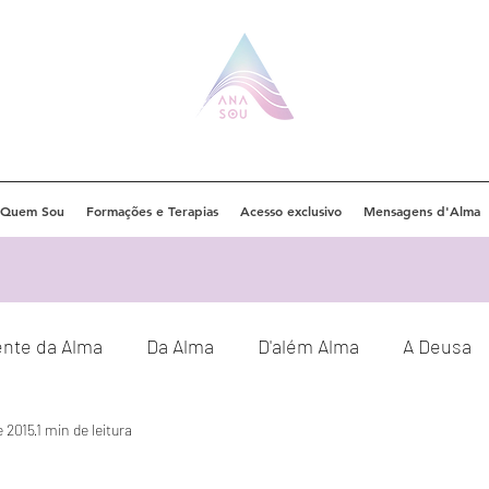
Quem Sou
Formações e Terapias
Acesso exclusivo
Mensagens d'Alma
ente da Alma
Da Alma
D'além Alma
A Deusa
e 2015
1 min de leitura
Eventos
Orações
Decretos