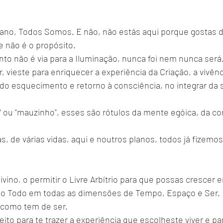
no, Todos Somos. E não, não estás aqui porque gostas d
 não é o propósito.
to não é via para a Iluminação, nunca foi nem nunca será
, vieste para enriquecer a experiência da Criação, a vivênc
o esquecimento e retorno à consciência, no integrar da 
 ou "mauzinho", esses são rótulos da mente egóica, da con
as, de várias vidas, aqui e noutros planos, todos já fizemo
vino, o permitir o Livre Arbítrio para que possas crescer 
 do Todo em todas as dimensões de Tempo, Espaço e Ser.
 como tem de ser.
to para te trazer a experiência que escolheste viver e par