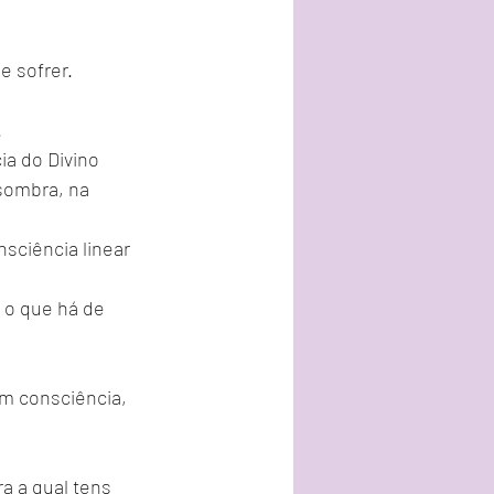
e sofrer.
.
ia do Divino 
sombra, na 
sciência linear 
s o que há de 
em consciência, 
a a qual tens 