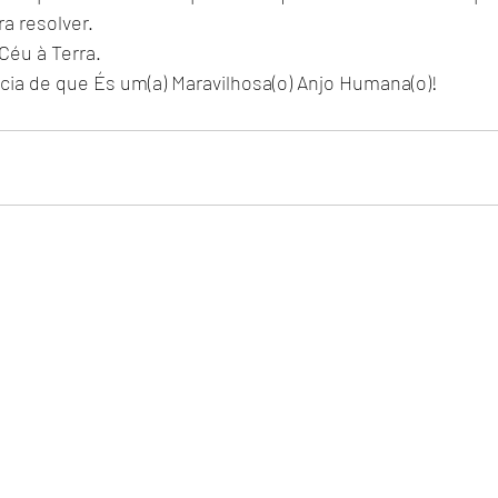
a resolver.
Céu à Terra.
cia de que És um(a) Maravilhosa(o) Anjo Humana(o)!