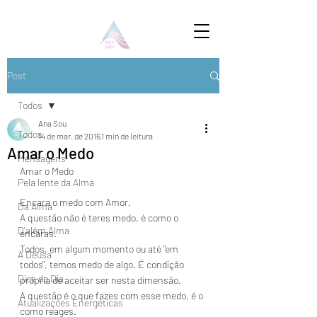
Post
Todos
Ana Sou
Todos
14 de mar. de 2016
1 min de leitura
Amar o Medo
Mensagens
Amar o Medo
Pela lente da Alma
Encara o medo com Amor.
Da Alma
A questão não é teres medo, é como o 
D'além Alma
encaras.
Todos, em algum momento ou até "em 
A Deusa
todos", temos medo de algo. É condição 
Dica do Dia
própria de aceitar ser nesta dimensão.
A questão é o que fazes com esse medo, é o 
Atualizações Energéticas
como reages.