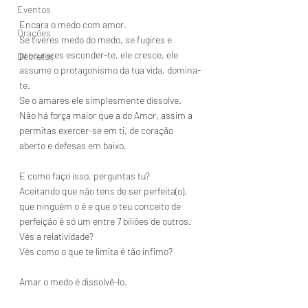
Eventos
Encara o medo com amor.
Orações
Se tiveres medo do medo, se fugires e 
procurares esconder-te, ele cresce, ele 
Decretos
assume o protagonismo da tua vida, domina-
te.
Se o amares ele simplesmente dissolve.
Não há força maior que a do Amor, assim a 
permitas exercer-se em ti, de coração 
aberto e defesas em baixo.
E como faço isso, perguntas tu?
Aceitando que não tens de ser perfeita(o), 
que ninguém o é e que o teu conceito de 
perfeição é só um entre 7 biliões de outros.
Vês a relatividade?
Vês como o que te limita é tão ínfimo?
Amar o medo é dissolvê-lo.