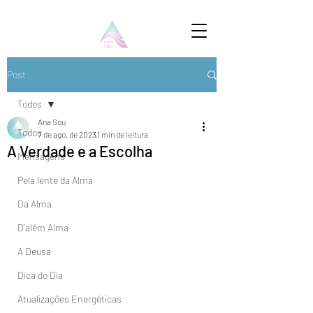
Post
Todos
Ana Sou
Todos
7 de ago. de 2023
1 min de leitura
A Verdade e a Escolha
Mensagens
Pela lente da Alma
Da Alma
D'além Alma
A Deusa
Dica do Dia
Atualizações Energéticas