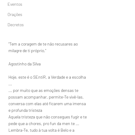
Eventos
Orações
Decretos
"Tem a coragem de te não recusares ao 
milagre de ti próprio."
Agostinho da Silva
Hoje, este é o SEntiR, a Verdade e a escolha 
...
... por muito que as emoções densas te 
possam acompanhar, permite-Te vivê-las, 
conversa com elas até ficarem uma imensa 
e profunda tristeza
Aquela tristeza que não consegues fugir e te 
pede que a chores, pro fun da men te ...
Lembra-Te, tudo à tua volta é Belo e a 