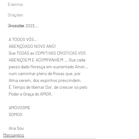
Eventos
Orações
Decretos
A saudar 2023...
A TODOS VÓS...
ABENÇOADO NOVO ANO!
Que TODAS as COMITIVAS CRISTICAS VOS 
ABENÇOEM E ACOMPANHEM ... Que cada 
passo dado floresça em sustentado Amor... 
num caminhar pleno de Rosas que, por 
Alma serem, dos espinhos prescindem.
É Tempo de libertar Dor, de crescer só pelo 
Poder e Graça do AMOR.
AMOVOSME
SOMOS
Ana Sou
Mensagens