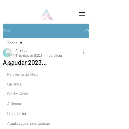
Post
Todos
Ana Sou
Todos
31 de dez. de 2022
1 min de leitura
A saudar 2023...
Mensagens
Pela lente da Alma
Da Alma
D'além Alma
A Deusa
Dica do Dia
Atualizações Energéticas