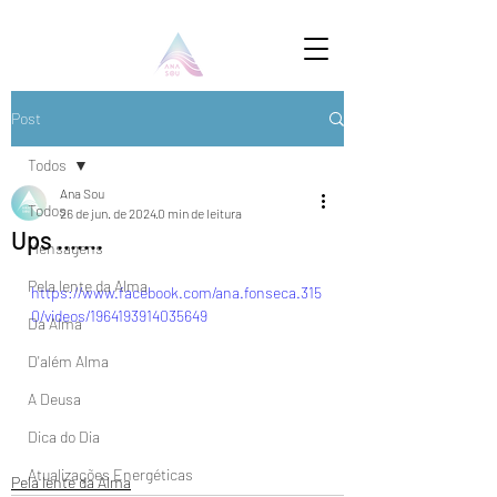
Post
Todos
Ana Sou
Todos
26 de jun. de 2024
0 min de leitura
Ups .......
Mensagens
Pela lente da Alma
https://www.facebook.com/ana.fonseca.315
0/videos/1964193914035649
Da Alma
D'além Alma
A Deusa
Dica do Dia
Atualizações Energéticas
Pela lente da Alma