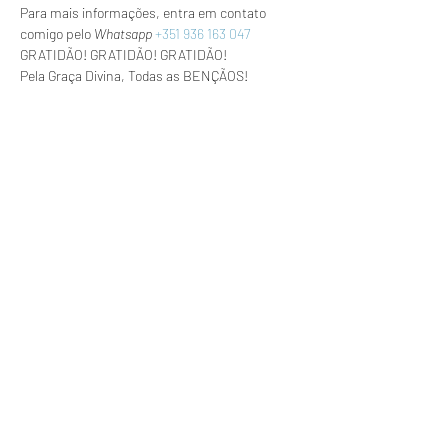
Para mais informações, entra em contato 
comigo pelo 
Whatsapp
+351 936 163 047
GRATIDÃO! GRATIDÃO! GRATIDÃO!
Pela Graça Divina, Todas as BENÇÃOS!
Saiba Mais >
Compartilhe esse evento
Inscrever