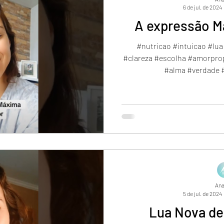
6 de jul. de 2024
A expressão 
#nutricao #intuicao #lua
#clareza #escolha #amorpro
#alma #verdade #e
Ana
5 de jul. de 2024
Lua Nova de