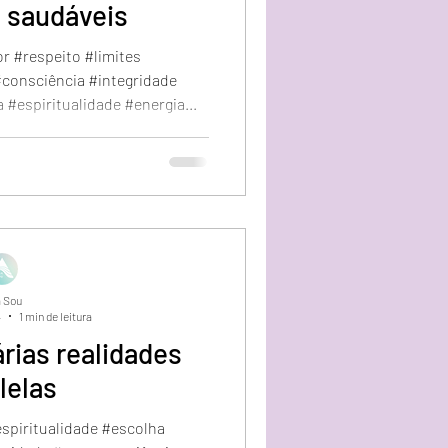
s saudáveis
 #respeito #limites
consciência #integridade
#espiritualidade #energia...
 Sou
4
1 min de leitura
árias realidades
lelas
spiritualidade #escolha