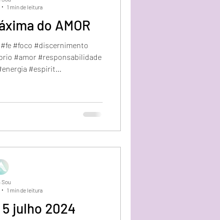
1 min de leitura
Máxima do AMOR
 #fe #foco #discernimento
prio #amor #responsabilidade
nergia #espirit...
 Sou
1 min de leitura
 5 julho 2024