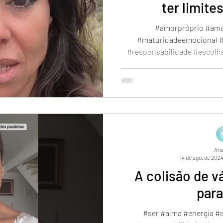
ter limite
#amorpróprio #amor
#maturidadeemocional #
#responsabilidade #escolha 
Ana
14 de ago. de 202
A colisão de v
para
#ser #alma #energia #e