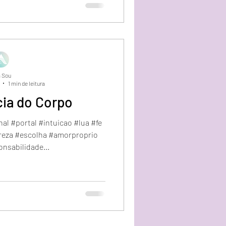
 Sou
1 min de leitura
cia do Corpo
al #portal #intuicao #lua #fe
reza #escolha #amorproprio
nsabilidade...