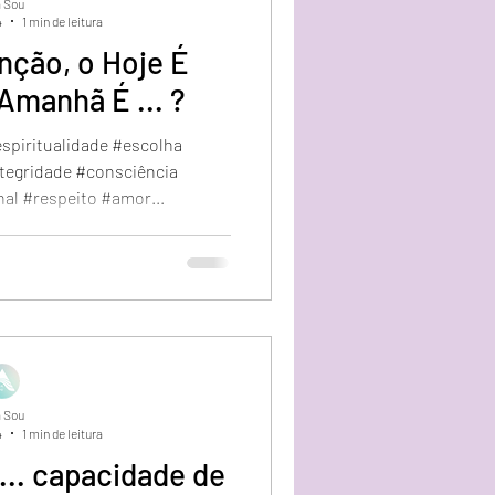
 Sou
4
1 min de leitura
nção, o Hoje É
Amanhã É ... ?
spiritualidade #escolha
tegridade #consciência
l #respeito #amor...
 Sou
4
1 min de leitura
.. capacidade de