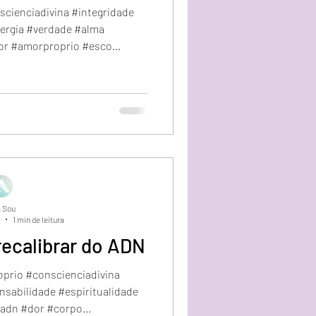
scienciadivina #integridade
nergia #verdade #alma
r #amorproprio #esco...
 Sou
1 min de leitura
recalibrar do ADN
prio #conscienciadivina
sabilidade #espiritualidade
adn #dor #corpo...