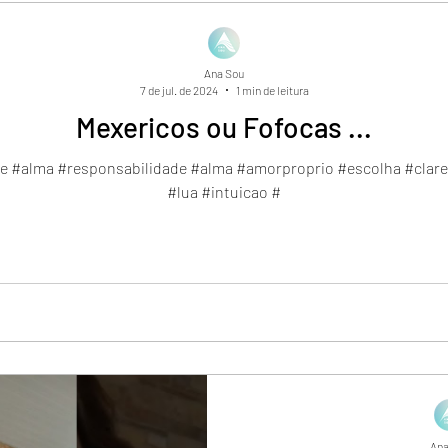
Ana Sou
7 de jul. de 2024
1 min de leitura
Mexericos ou Fofocas ...
 #alma #responsabilidade #alma #amorproprio #escolha #clare
#lua #intuicao #
Ana