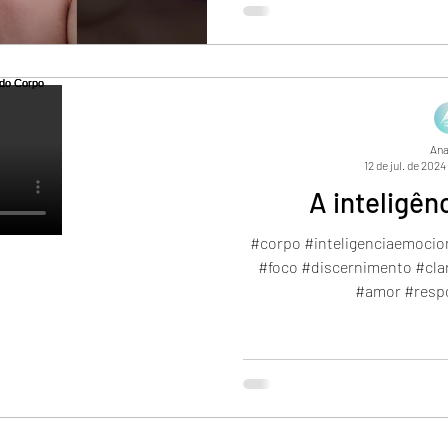
Ana
12 de jul. de 2024
A inteligên
#corpo #inteligenciaemocion
#foco #discernimento #cla
#amor #respo