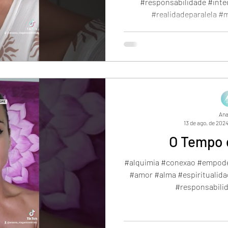
#responsabilidade #inte
#realidadeparalela #
Ana
13 de ago. de 202
O Tempo 
#alquimia #conexao #empod
#amor #alma #espiritualid
#responsabilid