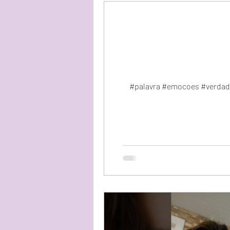
#palavra #emocoes #verdade