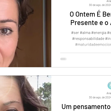
Ana
30 de ago. de 202
O Ontem É Be
Presente e o 
#ser #alma #energia #e
#responsabilidade #in
#maturidadeemociona
Ana
30 de ago. de 202
Um pensamento.