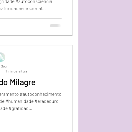
gridade #autoconsciência
maturidadeemocional...
 Sou
4
1 min de leitura
do Milagre
eramento #autoconhecimento
ade #humanidade #eradeouro
ade #gratidao...