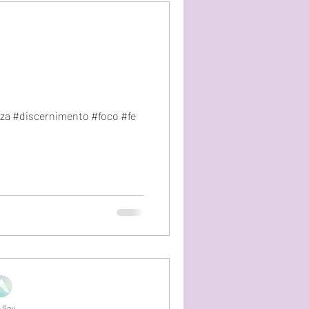
za #discernimento #foco #fe
 Sou