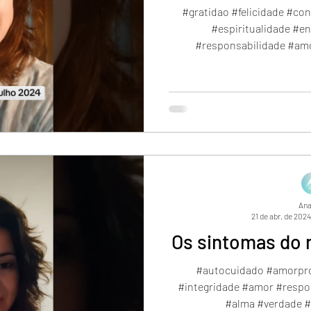
#gratidao #felicidade #con
#espiritualidade #e
#responsabilidade #amo
Ana
21 de abr. de 2024
Os sintomas do 
#autocuidado #amorpro
#integridade #amor #respon
#alma #verdade #