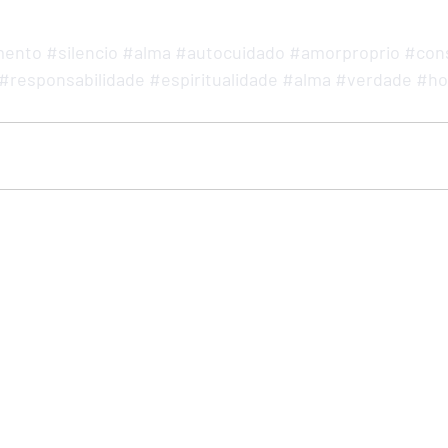
mento
#silencio
#alma
#autocuidado
#amorproprio
#cons
#responsabilidade
#espiritualidade
#alma
#verdade
#h