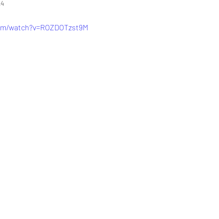
24
com/watch?v=ROZDOTzst9M