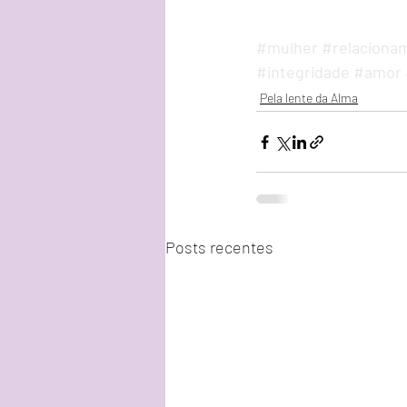
#mulher
#relaciona
#integridade
#amor
Pela lente da Alma
Posts recentes