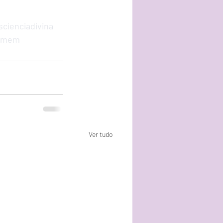
cienciadivina
omem
Ver tudo