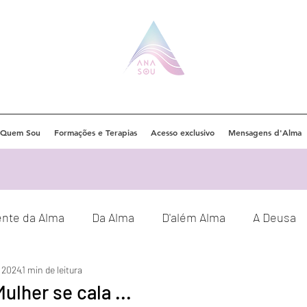
Quem Sou
Formações e Terapias
Acesso exclusivo
Mensagens d'Alma
ente da Alma
Da Alma
D'além Alma
A Deusa
e 2024
1 min de leitura
Eventos
Orações
Decretos
lher se cala ...