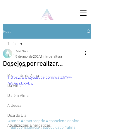
Post
Todos
Ana Sou
Todos
3 de ago. de 2024
1 min de leitura
Desejos por realizar...
Mensagens
Pela lente da Alma
https://www.youtube.com/watch?v=-
WsAqECXP0w
Da Alma
D'além Alma
A Deusa
Dica do Dia
#amor
#amorproprio
#conscienciadivina
Atualizações Energéticas
#autoconsciencia
#autocuidado
#alma