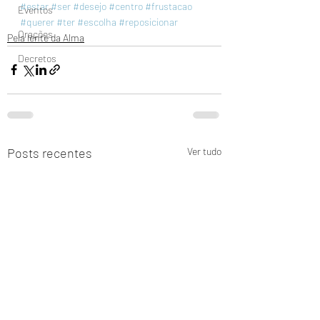
#estar
#ser
#desejo
#centro
#frustacao
Eventos
#querer
#ter
#escolha
#reposicionar
Orações
Pela lente da Alma
Decretos
Posts recentes
Ver tudo