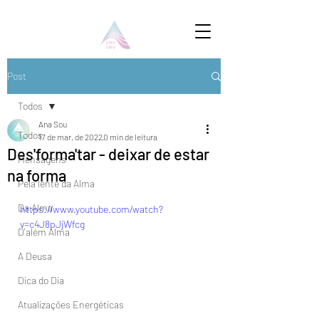
Post
Todos
Ana Sou
Todos
17 de mar. de 2022
0 min de leitura
Des'forma'tar - deixar de estar
Mensagens
na forma
Pela lente da Alma
Da Alma
https://www.youtube.com/watch?
v=c4J8pJjWfcg
D'além Alma
A Deusa
Dica do Dia
Atualizações Energéticas