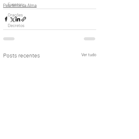
Eventos
Pela lente da Alma
Orações
Decretos
Posts recentes
Ver tudo