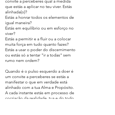
convite a perceberes qual a medida
que estás a aplicar no teu viver. Estás
alinhada(o)?
Estás a honrar todos os elementos de
igual maneira?
Estás em equilíbrio ou em esforço no
viver?
Estás a permitir e a fluir ou a colocar
muita força em tudo quanto fazes?
Estás a usar o poder do discernimento
ou estás só a tentar "ir a todas" sem
rumo nem ordem?
Quando é o pulso esquerdo a doer é
um convite a perceberes se estás a
manifestar o que em verdade está
alinhado com a tua Alma e Propósito.
A cada instante estás em processo de
cocriação da realidade, tua e do todo.
Estás a cocriar conscientemente ou por
hábito, alimentando medos, crenças e
resistências?