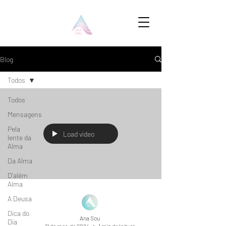
Blog
Todos
Todos
Mensagens
Pela
Load video
lente da
Alma
Da Alma
D'além
Alma
A Deusa
Dica do
Ana Sou
Dia