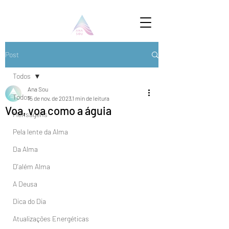
Post
Todos
Ana Sou
Todos
15 de nov. de 2023
1 min de leitura
Voa, voa como a águia
Mensagens
Pela lente da Alma
Da Alma
D'além Alma
A Deusa
Dica do Dia
Atualizações Energéticas