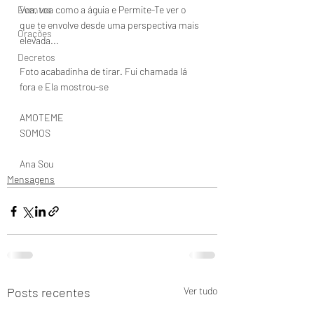
Eventos
Voa, voa como a águia e Permite-Te ver o 
que te envolve desde uma perspectiva mais 
Orações
elevada...
Decretos
Foto acabadinha de tirar. Fui chamada lá 
fora e Ela mostrou-se
AMOTEME
SOMOS
Ana Sou
Mensagens
Posts recentes
Ver tudo