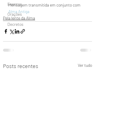
Eventos
Mensagem transmitida em conjunto com 
Alma Antiga
Orações
Pela lente da Alma
Decretos
Posts recentes
Ver tudo