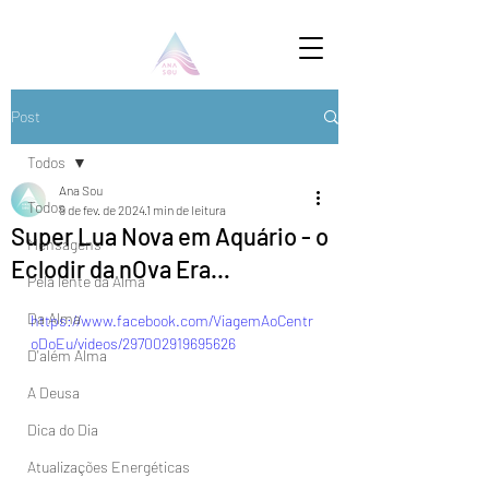
Post
Todos
Ana Sou
Todos
9 de fev. de 2024
1 min de leitura
Super Lua Nova em Aquário - o
Mensagens
Eclodir da nOva Era…
Pela lente da Alma
Da Alma
https://www.facebook.com/ViagemAoCentr
oDoEu/videos/297002919695626
D'além Alma
A Deusa
Dica do Dia
Atualizações Energéticas