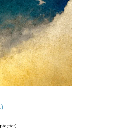
)
aptações)