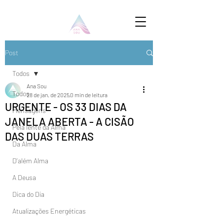
Post
Todos
Ana Sou
Todos
28 de jan. de 2025
0 min de leitura
URGENTE - OS 33 DIAS DA
Mensagens
JANELA ABERTA - A CISÃO
Pela lente da Alma
DAS DUAS TERRAS
Da Alma
D'além Alma
A Deusa
Dica do Dia
Atualizações Energéticas