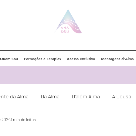
Quem Sou
Formações e Terapias
Acesso exclusivo
Mensagens d'Alma
ente da Alma
Da Alma
D'além Alma
A Deusa
e 2024
1 min de leitura
Eventos
Orações
Decretos
!