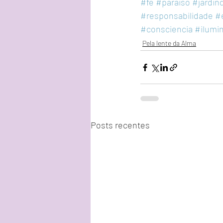
#fe
#paraiso
#jardin
#responsabilidade
#e
#consciencia
#ilumi
Pela lente da Alma
Posts recentes