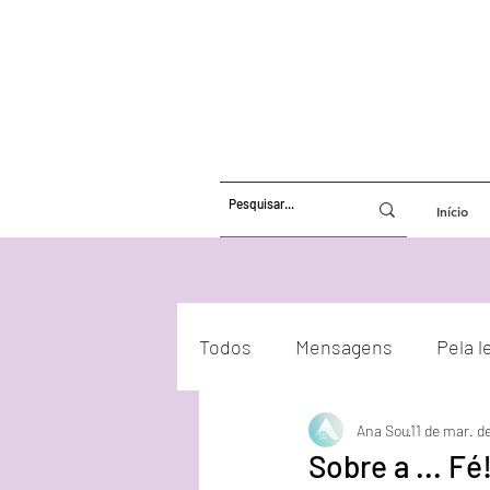
Início
Todos
Mensagens
Pela l
Ana Sou
11 de mar. d
Atualizações Energéticas
Sobre a ... Fé