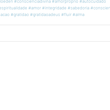
doeden
#conscienciadivina
#amorproprio
#autocuidado
spiritualidade
#amor
#integridade
#sabedoria
#conscien
nacao
#gratidao
#gratidaoadeus
#fluir
#alma