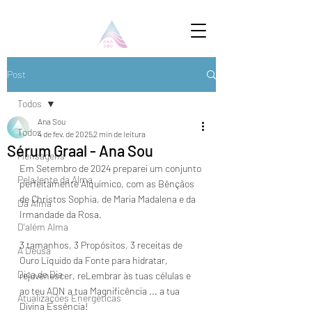
Post
Todos
Ana Sou
Todos
4 de fev. de 2025
2 min de leitura
Sérum Graal - Ana Sou
Mensagens
Em Setembro de 2024 preparei um conjunto 
Pela lente da Alma
perfeitamente Alquímico, com as Bênçãos 
de Christos Sophia, de Maria Madalena e da 
Da Alma
Irmandade da Rosa.
D'além Alma
3 tamanhos, 3 Propósitos, 3 receitas de 
A Deusa
Ouro Líquido da Fonte para hidratar, 
Dica do Dia
rejuvenescer, reLembrar às tuas células e 
ao teu ADN a tua Magnificência ... a tua 
Atualizações Energéticas
Divina Essência!