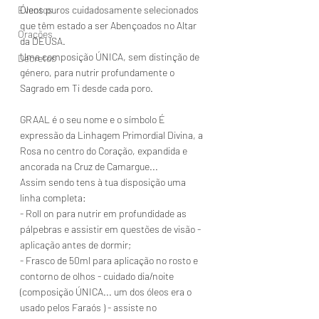
Eventos
Óleos puros cuidadosamente selecionados 
que têm estado a ser Abençoados no Altar 
Orações
da DEUSA.
Uma composição ÚNICA, sem distinção de 
Decretos
género, para nutrir profundamente o 
Sagrado em Ti desde cada poro.
GRAAL é o seu nome e o símbolo É 
expressão da Linhagem Primordial Divina, a 
Rosa no centro do Coração, expandida e 
ancorada na Cruz de Camargue...
Assim sendo tens à tua disposição uma 
linha completa:
- Roll on para nutrir em profundidade as 
pálpebras e assistir em questões de visão - 
aplicação antes de dormir;
- Frasco de 50ml para aplicação no rosto e 
contorno de olhos - cuidado dia/noite 
(composição ÚNICA... um dos óleos era o 
usado pelos Faraós ) - assiste no 