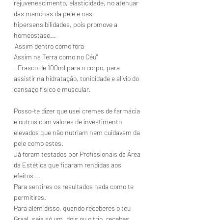
rejuvenescimento, elasticidade, no atenuar 
das manchas da pele e nas 
hipersensibilidades, pois promove a 
homeostase...
"Assim dentro como fora
Assim na Terra como no Céu"
- Frasco de 100ml para o corpo, para 
assistir na hidratação, tonicidade e alívio do 
cansaço físico e muscular.
Posso-te dizer que usei cremes de farmácia 
e outros com valores de investimento 
elevados que não nutriam nem cuidavam da 
pele como estes.
Já foram testados por Profissionais da Área 
da Estética que ficaram rendidas aos 
efeitos ...
Para sentires os resultados nada como te 
permitires.
Para além disso, quando receberes o teu 
Graal, seja só um, dois ou o trio, recebes 