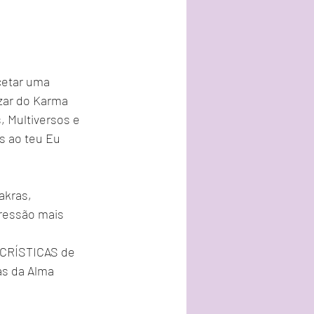
cetar uma 
zar do Karma 
 Multiversos e 
s ao teu Eu 
akras, 
pressão mais 
 CRÍSTICAS de 
s da Alma 