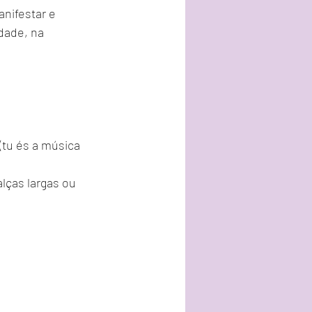
nifestar e 
dade, na 
(tu és a música 
lças largas ou 