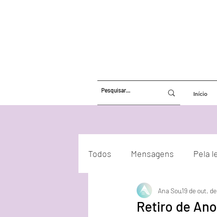
Início
Todos
Mensagens
Pela l
Ana Sou
19 de out. d
Atualizações Energéticas
Retiro de Ano