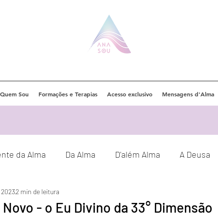
Quem Sou
Formações e Terapias
Acesso exclusivo
Mensagens d'Alma
ente da Alma
Da Alma
D'além Alma
A Deusa
e 2023
2 min de leitura
Eventos
Orações
Decretos
 Novo - o Eu Divino da 33° Dimensão