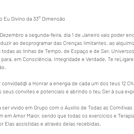
 o Eu Divino da 33° Dimensão
 Dezembro a segunda-feira, dia 1 de Janeiro vais poder en
nduzir ao desprogramar das Crenças limitantes, ao alquimi
 todas as linhas de Tempo, de Espaço e de Ser, Universos,
 para, em Consciência, Integridade e Verdade, Te reLigare
ão.
r convidad@ a Honrar a energia de cada um dos teus 12 Ch
 seus convites e potenciais e abrindo o teu Ser à sua ex
 ser vivido em Grupo com o Auxílio de Todas as Comitivas
 em Amor Maior, sendo que todas os exercícios e Terapia
or Elas assistidas e através delas recebidas.