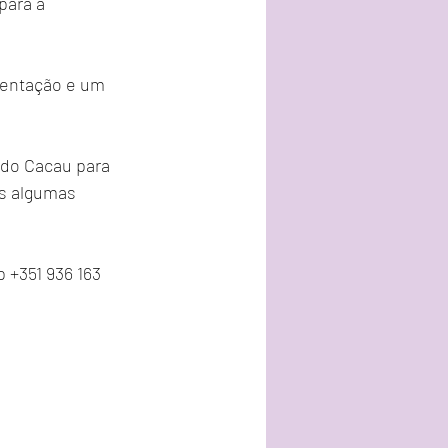
para a 
mentação e um 
 do Cacau para 
s algumas 
+351 936 163 