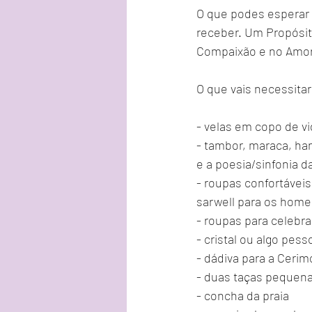
O que podes esperar 
receber. Um Propósit
Compaixão e no Amor 
O que vais necessitar
- velas em copo de vi
- tambor, maraca, han
e a poesia/sinfonia da
- roupas confortáveis
sarwell para os home
- roupas para celebr
- cristal ou algo pess
- dádiva para a Cerim
- duas taças pequen
- concha da praia