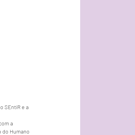
o SEntiR e a 
 com a 
ão do Humano 