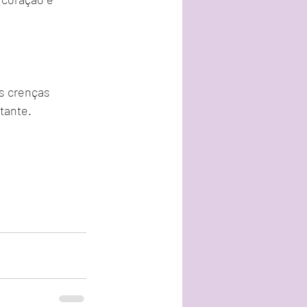
s crenças 
stante.