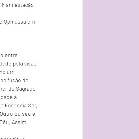
a Manifestação 
de Ophiussa em 
o entre 
dade pela visão 
omo um 
 na fusão do 
rar do Sagrado 
idade à 
a Essência Ser, 
Outro Eu seu e 
 Céu, Assim 
(coração e 