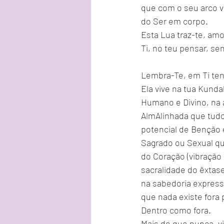
que com o seu arco v
do Ser em corpo.
Esta Lua traz-te, am
Ti, no teu pensar, sen
Lembra-Te, em Ti te
Ela vive na tua Kunda
Humano e Divino, na 
AlmAlinhada que tudo
potencial de Benção e
Sagrado ou Sexual qu
do Coração (vibração 
sacralidade do êxtas
na sabedoria express
que nada existe fora 
Dentro como fora.
Mais do que nunca, v