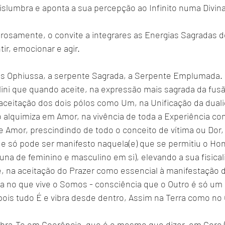
islumbra e aponta a sua percepção ao Infinito numa Divin
orosamente, o convite a integrares as Energias Sagradas 
tir, emocionar e agir.
ns Ophiussa, a serpente Sagrada, a Serpente Emplumada.
lini que quando aceite, na expressão mais sagrada da fusã
aceitação dos dois pólos como Um, na Unificação da duali
 alquimiza em Amor, na vivência de toda a Experiência c
 Amor, prescindindo de todo o conceito de vítima ou Dor,
e só pode ser manifesto naquela(e) que se permitiu o Hon
una de feminino e masculino em si), elevando a sua fisical
e, na aceitação do Prazer como essencial à manifestação d
a no que vive o Somos - consciência que o Outro é só um 
pois tudo É e vibra desde dentro, Assim na Terra como no
ibra-Te em Coerência, que é o mesmo que dizer, em Core 