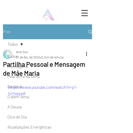
Post
Todos
Ana Sou
Todos
17 de fev. de 2024
0 min de leitura
Partilha Pessoal e Mensagem
Mensagens
de Mãe Maria
Pela lente da Alma
Da Alma
https://www.youtube.com/watch?v=p1-
hU1ojqw8
D'além Alma
A Deusa
Dica do Dia
Atualizações Energéticas