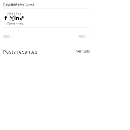
Eventos
Pela lente da Alma
Orações
Decretos
Posts recentes
Ver tudo