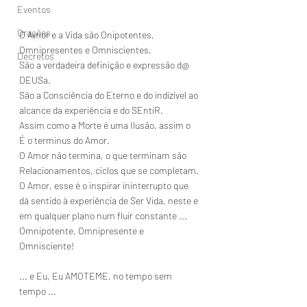
Eventos
Orações
O Amor e a Vida são Onipotentes, 
Omnipresentes e Omniscientes.
Decretos
São a verdadeira definição e expressão d@ 
DEUSa.
São a Consciência do Eterno e do indizível ao 
alcance da experiência e do SEntiR.
Assim como a Morte é uma Ilusão, assim o 
É o terminus do Amor.
O Amor não termina, o que terminam são 
Relacionamentos, ciclos que se completam.
O Amor, esse é o inspirar ininterrupto que 
dá sentido à experiência de Ser Vida, neste e 
em qualquer plano num fluir constante ... 
Omnipotente, Omnipresente e 
Omnisciente!
... e Eu, Eu AMOTEME, no tempo sem 
tempo ...