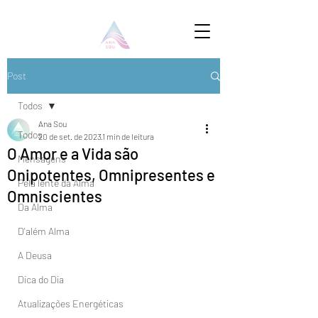
Post
Todos
Ana Sou
Todos
20 de set. de 2023
1 min de leitura
O Amor e a Vida são
Mensagens
Onipotentes, Omnipresentes e
Pela lente da Alma
Omniscientes
Da Alma
D'além Alma
A Deusa
Dica do Dia
Atualizações Energéticas