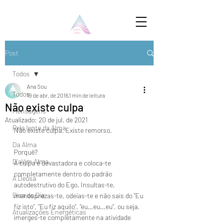
Post
Todos
Ana Sou
Todos
19 de abr. de 2016
1 min de leitura
Não existe culpa
Mensagens
Atualizado:
20 de jul. de 2021
Pela lente da Alma
Não existe culpa. Existe remorso.
Da Alma
Porquê?
D'além Alma
A culpa é devastadora e coloca-te 
completamente dentro do padrão 
A Deusa
autodestrutivo do Ego. Insultas-te, 
Dica do Dia
menosprezas-te, odeias-te e não sais do “Eu 
fiz isto”, “Eu fiz aquilo”, “eu…eu…eu”, ou seja, 
Atualizações Energéticas
imerges-te completamente na atividade 