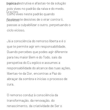
egóica destrutiva e afastas-te da solução 
Eventos
pois vives no padrão da raiva e do medo.
Orações
Como vives neste padrão quando 
finalmente desistes de o virar contra ti, 
Decretos
passas a culpabilizar o outro, perpetuando o 
ciclo vicioso.
Já a consciência do remorso liberta e é o 
que te permite agir em responsabilidade.
Quando percebes que podes agir diferente 
para teu maior Bem e do Todo, sais da 
perspetiva do Eu egóico e assumes a 
responsabilidade do alcance das tuas ações, 
libertas-te da Dor, encontras a Paz do 
abraçar da sombra e inicias o processo de 
cura.
O remorso conduz à consciência da 
transformação, da renovação, do 
renascimento, da criatividade de Ser o 