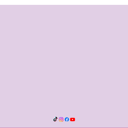
ATIVAÇÃO PLANETÁRIA E
EM T
MULTIUNIVERSAL CRÍSTICA
TEM 
OCTODIMENSIONAL - DÉCIMA
CIRURGIA ESPIRITUAL
CRÍSTICA