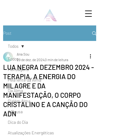
Post
Todos
Ana Sou
Todos
29 de dez. de 2024
0 min de leitura
LUA NEGRA DEZEMBRO 2024 -
Mensagens
TERAPIA, A ENERGIA DO
Pela lente da Alma
MILAGRE E DA
Da Alma
MANIFESTAÇÃO, O CORPO
D'além Alma
CRISTALINO E A CANÇÃO DO
A Deusa
ADN
Dica do Dia
Atualizações Energéticas