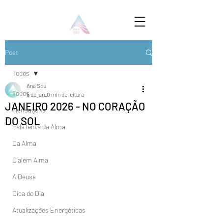
Post
Todos
Ana Sou
Todos
5 de jan.
0 min de leitura
JANEIRO 2026 - NO CORAÇÃO
Mensagens
DO SOL
Pela lente da Alma
Da Alma
D'além Alma
A Deusa
Dica do Dia
Atualizações Energéticas