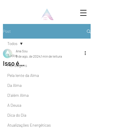
Post
Todos
Ana Sou
Todos
9 de ago. de 2024
1 min de leitura
Isso é...
Mensagens
Pela lente da Alma
Da Alma
D'além Alma
A Deusa
Dica do Dia
Atualizações Energéticas