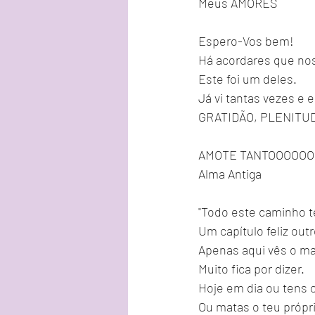
Meus AMORES
Espero-Vos bem!
Há acordares que no
Este foi um deles.
Já vi tantas vezes e
GRATIDÃO, PLENITUD
AMOTE TANTOOOOO
Alma Antiga
"Todo este caminho tê
Um capítulo feliz out
Apenas aqui vês o mai
Muito fica por dizer. 
Hoje em dia ou tens 
Ou matas o teu própr