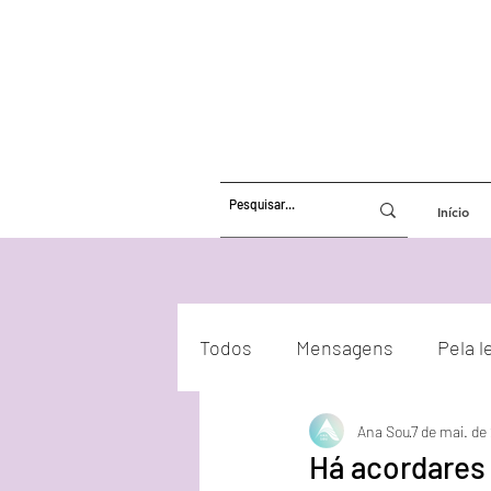
Início
Todos
Mensagens
Pela l
Ana Sou
7 de mai. de
Atualizações Energéticas
Há acordares