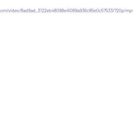
c.com/video/8ad9ad_3122eb48098e41089a936c85e0c57533/720p/mp4