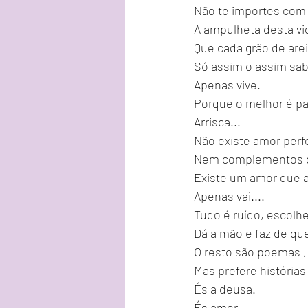
Não te importes com 
A ampulheta desta vid
Que cada grão de arei
Só assim o assim sab
Apenas vive.
Porque o melhor é par
Arrisca... 
Não existe amor perfe
Nem complementos di
Existe um amor que a
Apenas vai.... 
Tudo é ruído, escolhe
Dá a mão e faz de qu
O resto são poemas ,
Mas prefere história
És a deusa. 
És amor. 