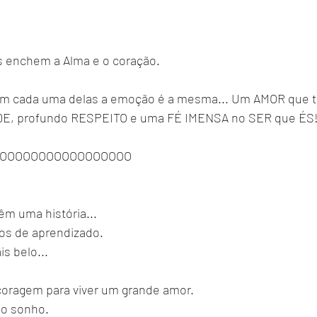
s enchem a Alma e o coração.
 em cada uma delas a emoção é a mesma... Um AMOR que t
E, profundo RESPEITO e uma FÉ IMENSA no SER que ÉS
OOOOOOOOOOOOOOOOOO
m uma história... 
ros de aprendizado. 
s belo... 
coragem para viver um grande amor. 
io sonho. 