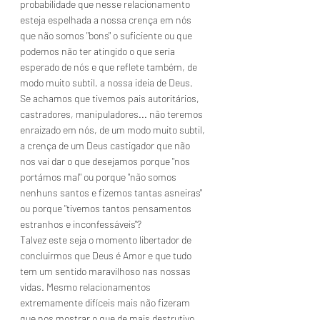
probabilidade que nesse relacionamento 
esteja espelhada a nossa crença em nós 
que não somos "bons" o suficiente ou que 
podemos não ter atingido o que seria 
esperado de nós e que reflete também, de 
modo muito subtil, a nossa ideia de Deus.
Se achamos que tivemos pais autoritários, 
castradores, manipuladores... não teremos 
enraizado em nós, de um modo muito subtil, 
a crença de um Deus castigador que não 
nos vai dar o que desejamos porque "nos 
portámos mal" ou porque "não somos 
nenhuns santos e fizemos tantas asneiras" 
ou porque "tivemos tantos pensamentos 
estranhos e inconfessáveis"? 
Talvez este seja o momento libertador de 
concluirmos que Deus é Amor e que tudo 
tem um sentido maravilhoso nas nossas 
vidas. Mesmo relacionamentos 
extremamente difíceis mais não fizeram 
que nos mostrar o que de mais destrutivo 