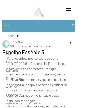
Post
Todos
Ana Sou
Todos
12 de set. de 2021
2 min de leitura
Espelho Essênio 5
Mensagens
Para reconhecimento deste espelho 
Pela lente da Alma
podemos fazer um exercício. De um lado, 
escrevemos as características que 
Da Alma
considerávamos ou consideramos, tanto 
D'além Alma
positivas quanto negativas, de nossa Mãe e 
de nosso Pai e depois podemos verificar se 
A Deusa
houve alguma mudança entre o que 
Dica do Dia
considerávamos em crianças e o que 
consideramos agora.
Atualizações Energéticas
Se sentirmos alguma emoção muito forte, 