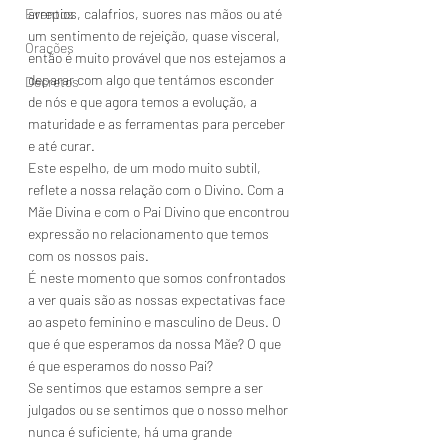
Eventos
arrepios, calafrios, suores nas mãos ou até 
um sentimento de rejeição, quase visceral, 
Orações
então é muito provável que nos estejamos a 
deparar com algo que tentámos esconder 
Decretos
de nós e que agora temos a evolução, a 
maturidade e as ferramentas para perceber 
e até curar.
Este espelho, de um modo muito subtil, 
reflete a nossa relação com o Divino. Com a 
Mãe Divina e com o Pai Divino que encontrou 
expressão no relacionamento que temos 
com os nossos pais.
É neste momento que somos confrontados 
a ver quais são as nossas expectativas face 
ao aspeto feminino e masculino de Deus. O 
que é que esperamos da nossa Mãe? O que 
é que esperamos do nosso Pai?
Se sentimos que estamos sempre a ser 
julgados ou se sentimos que o nosso melhor 
nunca é suficiente, há uma grande 