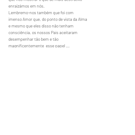
enraizámos em nós.
Lembremo-nos também que foi com 
imenso Amor que, do ponto de vista da Alma 
e mesmo que eles disso não tenham 
consciência, os nossos Pais aceitaram 
desempenhar tão bem e tão 
magnificentemente  esse papel ...
12.09.2014
Mensagens
Posts recentes
Ver tudo