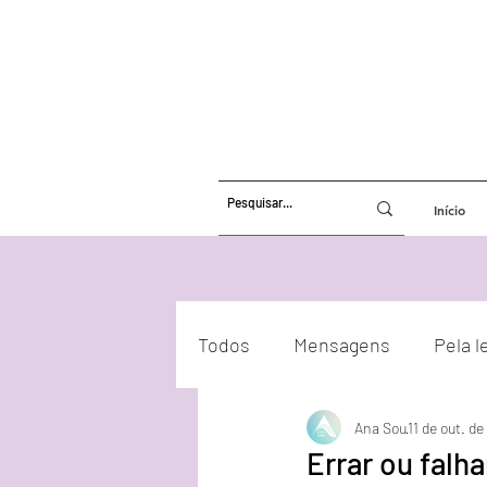
Início
Todos
Mensagens
Pela l
Ana Sou
11 de out. d
Atualizações Energéticas
Errar ou falh