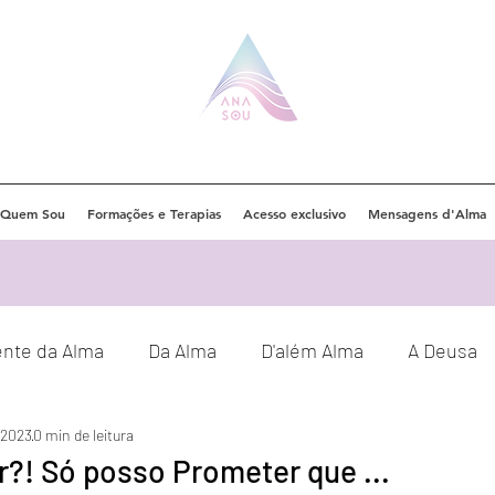
Quem Sou
Formações e Terapias
Acesso exclusivo
Mensagens d'Alma
ente da Alma
Da Alma
D'além Alma
A Deusa
e 2023
0 min de leitura
Eventos
Orações
Decretos
ar?! Só posso Prometer que ...