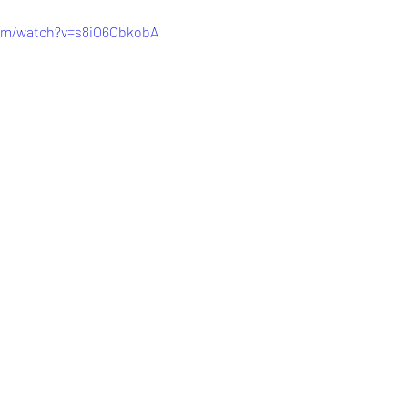
com/watch?v=s8iO6ObkobA