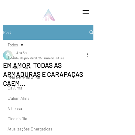
Post
Todos
Ana Sou
Todos
19 de jan. de 2025
1 min de leitura
EM AMOR, TODAS AS
Mensagens
ARMADURAS E CARAPAÇAS
Pela lente da Alma
CAEM...
Da Alma
D'além Alma
A Deusa
Dica do Dia
Atualizações Energéticas