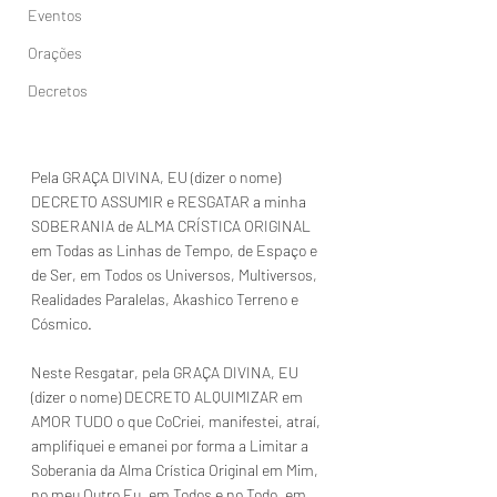
Eventos
Orações
Decretos
Pela GRAÇA DIVINA, EU (dizer o nome) 
DECRETO ASSUMIR e RESGATAR a minha 
SOBERANIA de ALMA CRÍSTICA ORIGINAL 
em Todas as Linhas de Tempo, de Espaço e 
de Ser, em Todos os Universos, Multiversos, 
Realidades Paralelas, Akashico Terreno e 
Cósmico.
Neste Resgatar, pela GRAÇA DIVINA, EU 
(dizer o nome) DECRETO ALQUIMIZAR em 
AMOR TUDO o que CoCriei, manifestei, atraí, 
amplifiquei e emanei por forma a Limitar a 
Soberania da Alma Crística Original em Mim, 
no meu Outro Eu, em Todos e no Todo, em 