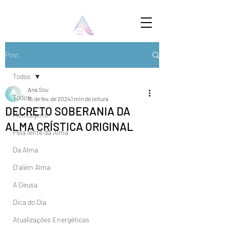
Post
Todos
Ana Sou
Todos
15 de fev. de 2024
1 min de leitura
DECRETO SOBERANIA DA
Mensagens
ALMA CRÍSTICA ORIGINAL
Pela lente da Alma
Da Alma
D'além Alma
A Deusa
Dica do Dia
Atualizações Energéticas