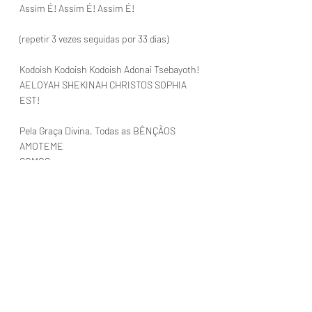
Assim É! Assim É! Assim É!
(repetir 3 vezes seguidas por 33 dias)
Kodoish Kodoish Kodoish Adonai Tsebayoth!
AELOYAH SHEKINAH CHRISTOS SOPHIA 
EST!
Pela Graça Divina, Todas as BÊNÇÃOS
AMOTEME
SOMOS
Ana Sou
Mensagens