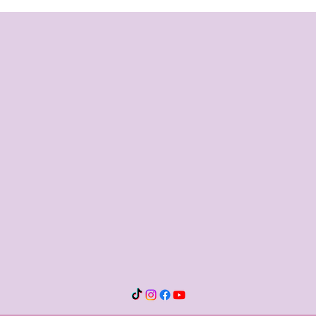
ATIVAÇÃO PLANETÁRIA E
EM T
MULTIUNIVERSAL CRÍSTICA
TEM 
OCTODIMENSIONAL - DÉCIMA
CIRURGIA ESPIRITUAL
CRÍSTICA